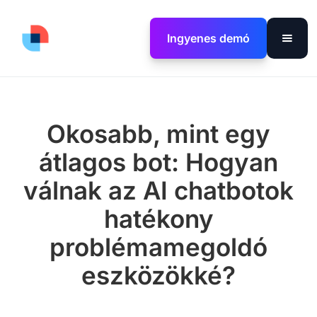
Ingyenes demó
Okosabb, mint egy
átlagos bot: Hogyan
válnak az AI chatbotok
hatékony
problémamegoldó
eszközökké?