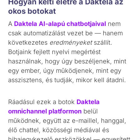
Hogyan kelti életre a Daktela az
okos botokat
A
Daktela AI-alapú chatbotjaival
nem
csak automatizálást vezet be — hanem
következetes
eredményeket
szállít.
Botjaink fejlett nyelvi megértést
használnak, hogy úgy beszéljenek, mint
egy ember, úgy működjenek, mint egy
asszisztens, és tudják, mikor kell átadni.
Ráadásul ezek a botok
Daktela
omnichannel platformon
belül
működnek, együtt az e-maillel, hanggal,
élő chattel, közösségi médiával és
hibajegykezelő eszközökkel — egyesített