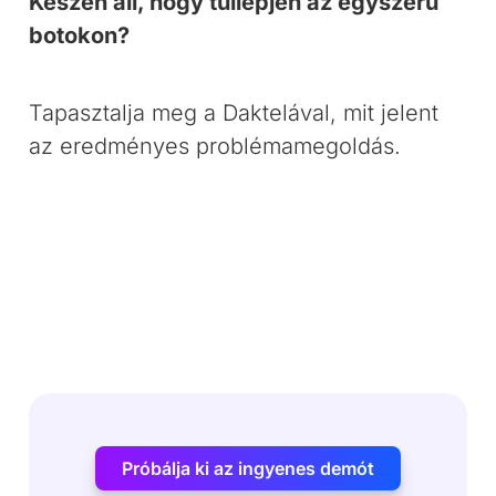
Készen áll, hogy túllépjen az egyszerű
botokon?
Tapasztalja meg a Daktelával, mit jelent
az eredményes problémamegoldás.
Próbálja ki az ingyenes demót