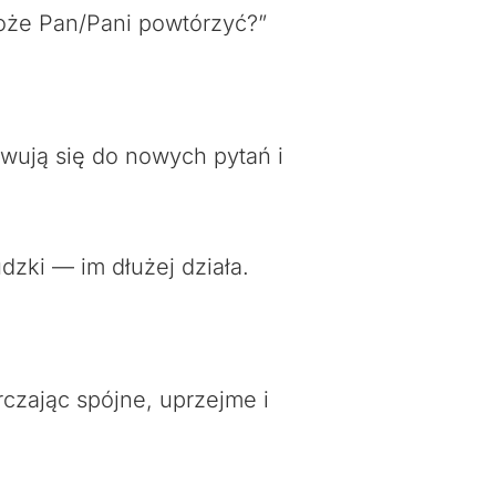
może Pan/Pani powtórzyć?”
owują się do nowych pytań i
dzki — im dłużej działa.
czając spójne, uprzejme i