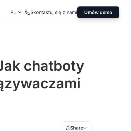
Umów demo
PL
Skontaktuj się z nami
 Jak chatboty
wiązywaczami
Share