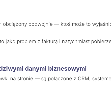
m obciążony podwójnie — ktoś może to wyjaśni
to jako problem z fakturą i natychmiast pobier
wdziwymi danymi biznesowymi
łówki na stronie — są połączone z CRM, syste