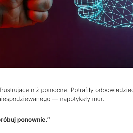
j frustrujące niż pomocne. Potrafiły odpowiedz
ś niespodziewanego — napotykały mur.
próbuj ponownie.”