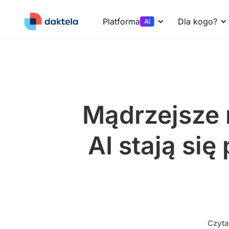
Platforma
Dla kogo?
Mądrzejsze n
AI stają si
Czytaj