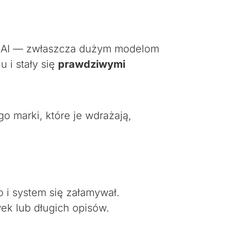
 w AI — zwłaszcza dużym modelom
 i stały się
prawdziwymi
go marki, które je wdrażają,
 i system się załamywał.
wek lub długich opisów.