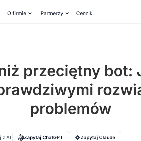
O firmie
Partnerzy
Cennik
iż przeciętny bot:
ę prawdziwymi roz
problemów
 z AI
Zapytaj ChatGPT
Zapytaj Claude