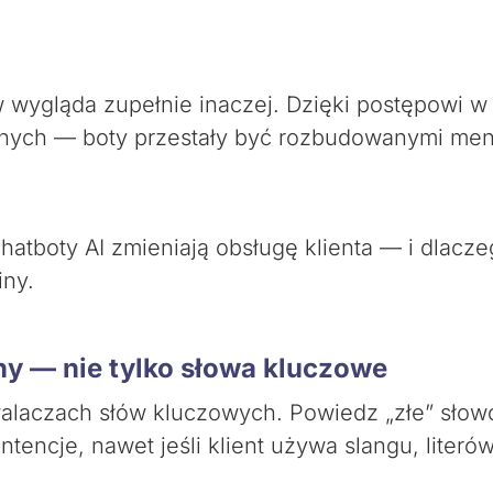
w wygląda zupełnie inaczej. Dzięki postępowi
danych — boty przestały być rozbudowanymi menu
 chatboty AI zmieniają obsługę klienta — i dlacze
ny.
lny — nie tylko słowa kluczowe
alaczach słów kluczowych. Powiedz „złe” słowo
intencje, nawet jeśli klient używa slangu, literó