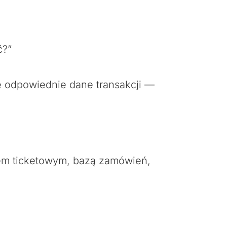
ć?”
ze odpowiednie dane transakcji —
mem ticketowym, bazą zamówień,