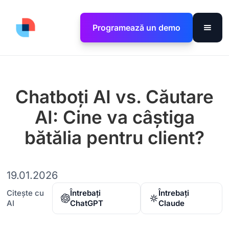
Programează un demo
Chatboți AI vs. Căutare
AI: Cine va câștiga
bătălia pentru client?
19.01.2026
Citește cu
Întrebați
Întrebați
AI
ChatGPT
Claude