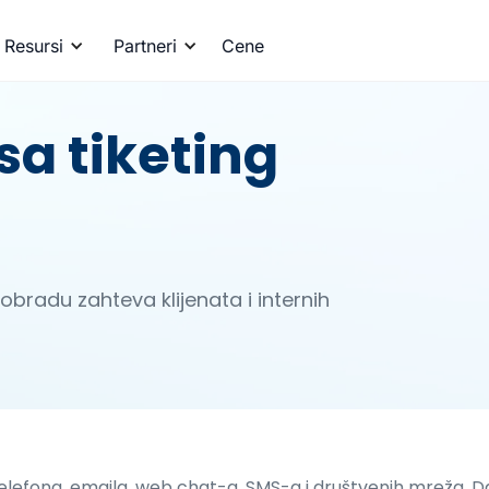
Resursi
Partneri
Cene
sa tiketing
obradu zahteva klijenata i internih
efona, emaila, web chat-a, SMS-a i društvenih mreža. Da