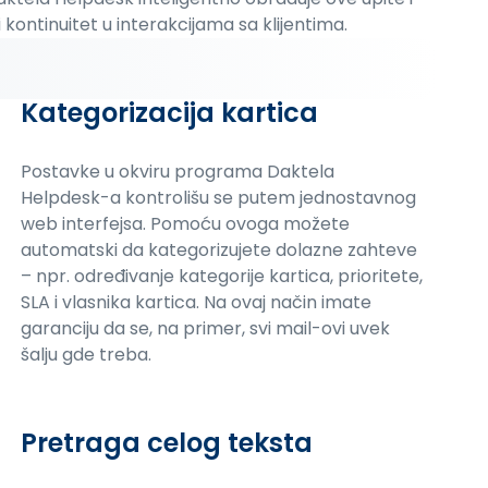
kontinuitet u interakcijama sa klijentima.
Kategorizacija kartica
Postavke u okviru programa Daktela
Helpdesk-a kontrolišu se putem jednostavnog
web interfejsa. Pomoću ovoga možete
automatski da kategorizujete dolazne zahteve
– npr. određivanje kategorije kartica, prioritete,
SLA i vlasnika kartica. Na ovaj način imate
garanciju da se, na primer, svi mail-ovi uvek
šalju gde treba.
Pretraga celog teksta