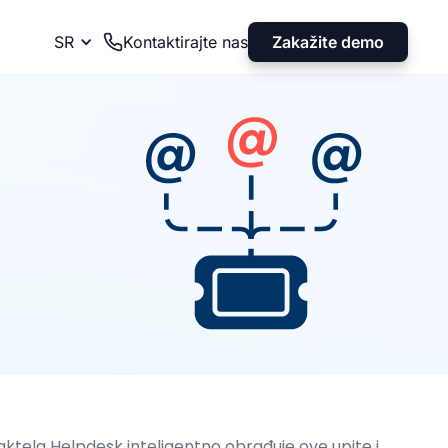
Zakažite demo
SR
Kontaktirajte nas
ktela Helpdesk inteligentno obrađuje ove upite i