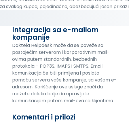
 za svakog kupca, pojedinačno, obezbeđujući jasan prikaz i 
Integracija sa e-mailom
kompanije
Daktela Helpdesk može da se poveže sa
postojećim serverom i korporativnim mail-
ovima putem standardnih, bezbednih
protokola – POP3S, IMAPS i SMTPS. Email
komunikacija će biti primljena i poslata
pomoću servera vaše kompanije, sa vašom e-
adresom. Korišćenje ove usluge znači da
možete daleko bolje da upravljate
komunikacijom putem mail-ova sa klijentima.
Komentari i prilozi