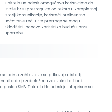
Daktela Helpdesk omogućava korisnicima da
izvrše brzu pretragu celog teksta u kompletnoj
istoriji komunikacije, koristeći inteligentno
uočavanje reči. Ove pretrage se mogu
skladištiti i ponovo koristiti za buduću, brzu
upotrebu.
 prima zahtev, sve se prikazuje u istoriji
komunikacije je zabeležena za svaku karticu i
osno poslao SMS. Daktela Helpdesk je integrisan sa