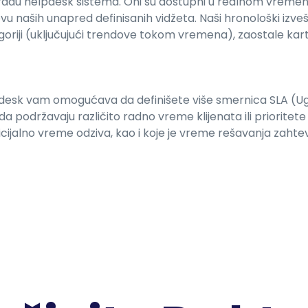
adu helpdesk sistema. Oni su dostupni u realnom vremenu 
ovu naših unapred definisanih vidžeta. Naši hronološki izv
goriji (uključujući trendove tokom vremena), zaostale kart
lpdesk vam omogućava da definišete više smernica SLA (Ugo
a podržavaju različito radno vreme klijenata ili prioritet
 inicijalno vreme odziva, kao i koje je vreme rešavanja za