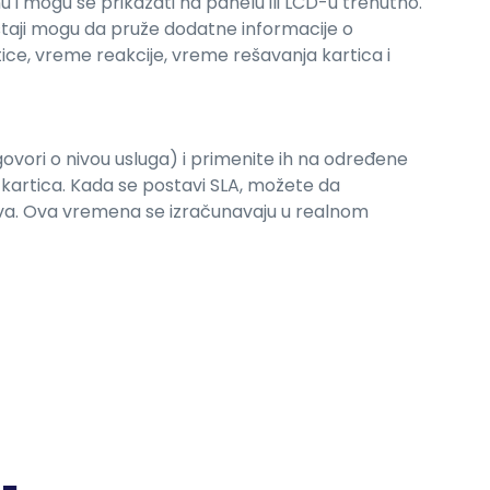
i mogu se prikazati na panelu ili LCD-u trenutno.
eštaji mogu da pruže dodatne informacije o
ice, vreme reakcije, vreme rešavanja kartica i
vori o nivou usluga) i primenite ih na određene
e kartica. Kada se postavi SLA, možete da
hteva. Ova vremena se izračunavaju u realnom