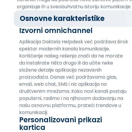
organizuje ih u sveobuhvatnu istoriju komunikacije
Osnovne karakteristike
Izvorni omnichannel
Aplikacija Daktela Helpdesk već podržava širok
spektar modernih kanala komunikacije.
Korišćenje našeg rešenja znači da ne morate
da instalirate ništa drugo ili da učite neke
složene detalje aplikacija nezavisnih
proizvođača. Danas već podržavamo glas,
email, web chat, SMS i niz aplikacija na
društvenim mrežama. Kako novi kanali postaju
popularni, radimo i na njihovom dodavanju na
našu osnovnu platformu, prateći trendove u
komunikaciji.
Personalizovani prikazi
kartica