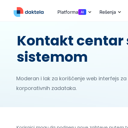
Platforma
Rešenja
Kontakt centar 
sistemom
Moderan i lak za korišćenje web interfejs za 
korporativnih zadataka.
Korisnici mogu da podnesu nove zahteve putem tel