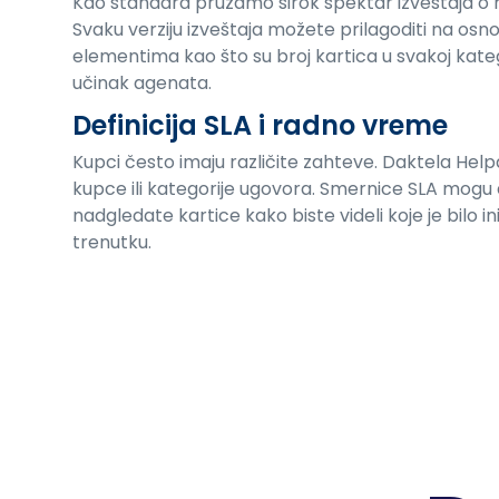
Kao standard pružamo širok spektar izveštaja o r
Svaku verziju izveštaja možete prilagoditi na osn
elementima kao što su broj kartica u svakoj kate
učinak agenata.
Definicija SLA i radno vreme
Kupci često imaju različite zahteve. Daktela He
kupce ili kategorije ugovora. Smernice SLA mogu d
nadgledate kartice kako biste videli koje je bilo
trenutku.