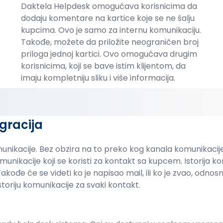
Daktela Helpdesk omogućava korisnicima da
dodaju komentare na kartice koje se ne šalju
kupcima. Ovo je samo za internu komunikaciju.
Takođe, možete da priložite neograničen broj
priloga jednoj kartici. Ovo omogućava drugim
korisnicima, koji se bave istim klijentom, da
imaju kompletniju sliku i više informacija.
egracija
acije. Bez obzira na to preko kog kanala komunikacije se
 komunikacije koji se koristi za kontakt sa kupcem. Istorija 
 Takođe će se videti ko je napisao mail, ili ko je zvao, odn
oriju komunikacije za svaki kontakt.