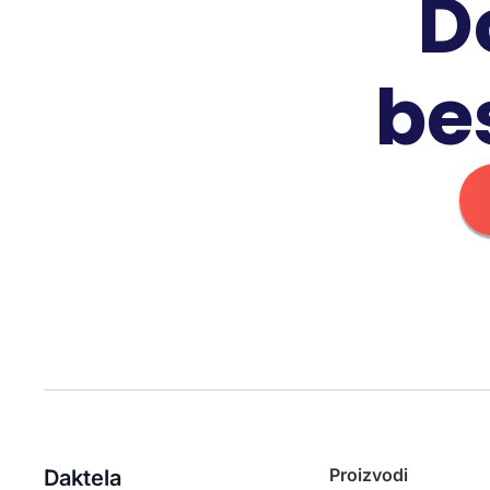
D
be
Proizvodi
Daktela