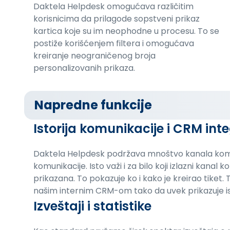
Daktela Helpdesk omogućava različitim
korisnicima da prilagode sopstveni prikaz
kartica koje su im neophodne u procesu. To se
postiže korišćenjem filtera i omogućava
kreiranje neograničenog broja
personalizovanih prikaza.
Napredne funkcije
Istorija komunikacije i CRM int
Daktela Helpdesk podržava mnoštvo kanala komunik
komunikacije. Isto važi i za bilo koji izlazni kanal
prikazana. To pokazuje ko i kako je kreirao tiket.
našim internim CRM-om tako da uvek prikazuje ist
Izveštaji i statistike