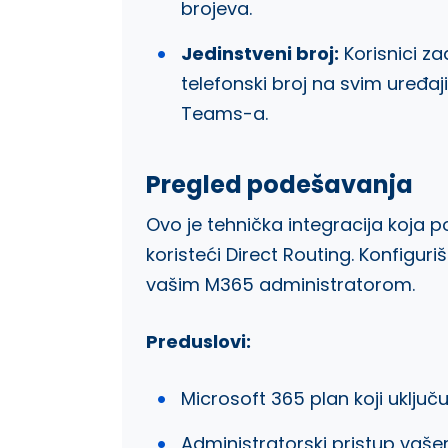
brojeva.
Jedinstveni broj:
Korisnici z
telefonski broj na svim uređaji
Teams-a.
Pregled podešavanja
Ovo je tehnička integracija koja
koristeći Direct Routing. Konfiguri
vašim M365 administratorom.
Preduslovi:
Microsoft 365 plan koji uključ
Administratorski pristup vaš