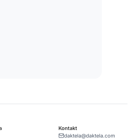
a
Kontakt
daktela@daktela.com