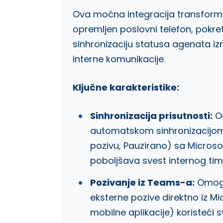
Ova moćna integracija transform
opremljen poslovni telefon, pokr
sinhronizaciju statusa agenata i
interne komunikacije.
Ključne karakteristike:
Sinhronizacija prisutnosti:
Od
automatskom sinhronizacijom
pozivu, Pauzirano) sa Micros
poboljšava svest internog tim
Pozivanje iz Teams-a:
Omoguć
eksterne pozive direktno iz Mi
mobilne aplikacije) koristeći sv