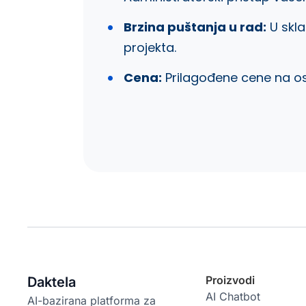
Brzina puštanja u rad:
U skla
projekta.
Cena:
Prilagođene cene na o
Proizvodi
Daktela
AI Chatbot
AI-bazirana platforma za