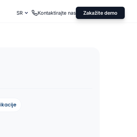
Zakažite demo
SR
Kontaktirajte nas
ikacije