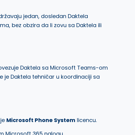
adržavaju jedan, dosledan Daktela
ma, bez obzira da li zovu sa Daktela ili
 povezuje Daktela sa Microsoft Teams-om
še je Daktela tehničar u koordinaciji sa
uje
Microsoft Phone System
licencu.
em Microsoft 365 nalogu.