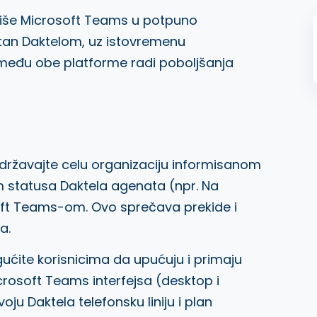
iše Microsoft Teams u potpuno
etan Daktelom, uz istovremenu
zmeđu obe platforme radi poboljšanja
ržavajte celu organizaciju informisanom
 statusa Daktela agenata (npr. Na
oft Teams-om. Ovo sprečava prekide i
a.
ite korisnicima da upućuju i primaju
crosoft Teams interfejsa (desktop i
oju Daktela telefonsku liniju i plan