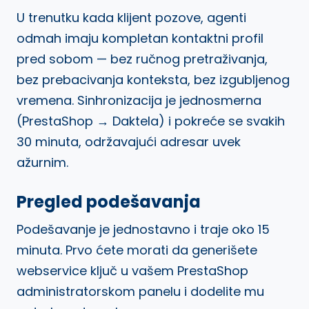
U trenutku kada klijent pozove, agenti
odmah imaju kompletan kontaktni profil
pred sobom — bez ručnog pretraživanja,
bez prebacivanja konteksta, bez izgubljenog
vremena. Sinhronizacija je jednosmerna
(PrestaShop → Daktela) i pokreće se svakih
30 minuta, održavajući adresar uvek
ažurnim.
Pregled podešavanja
Podešavanje je jednostavno i traje oko 15
minuta. Prvo ćete morati da generišete
webservice ključ u vašem PrestaShop
administratorskom panelu i dodelite mu