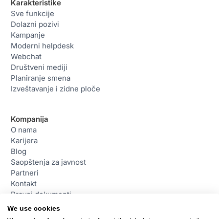
Karakteristike
Sve funkcije
Dolazni pozivi
Kampanje
Moderni helpdesk
Webchat
Društveni mediji
Planiranje smena
Izveštavanje i zidne ploče
Kompanija
O nama
Karijera
Blog
Saopštenja za javnost
Partneri
Kontakt
Pravni dokumenti
We use cookies