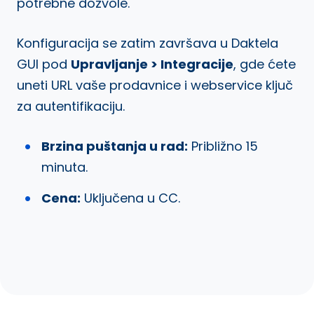
potrebne dozvole.
Konfiguracija se zatim završava u Daktela
GUI pod
Upravljanje > Integracije
, gde ćete
uneti URL vaše prodavnice i webservice ključ
za autentifikaciju.
Brzina puštanja u rad:
Približno 15
minuta.
Cena:
Uključena u CC.