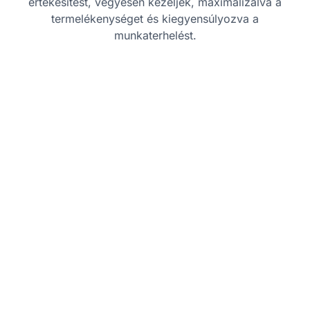
értékesítést, vegyesen kezeljék, maximalizálva a
termelékenységet és kiegyensúlyozva a
munkaterhelést.
Bevált gyakorlatok
Figyelje a hívásforgalmat:
Kövesse
nyomon a bejövő és kimenő hívások
mennyiségét, hogy az ügyintézők ne
legyenek túlterhelve, és a szolgáltatási
szintek fennmaradjanak.
Állítson be prioritásokat:
Határozzon meg
egyértelmű prioritásokat a bejövő és
kimenő hívásokhoz, biztosítva, hogy a
kiemelt fontosságú hívások, például az
ügyfélproblémák, elsőbbséget élvezzenek.