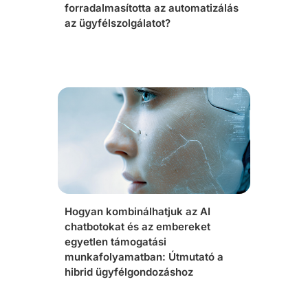
forradalmasította az automatizálás
az ügyfélszolgálatot?
Hogyan kombinálhatjuk az AI
chatbotokat és az embereket
egyetlen támogatási
munkafolyamatban: Útmutató a
hibrid ügyfélgondozáshoz