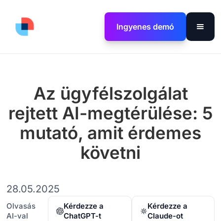
Ingyenes demó
Az ügyfélszolgálat
rejtett AI-megtérülése: 5
mutató, amit érdemes
követni
28.05.2025
Olvasás
Kérdezze a
Kérdezze a
AI-val
ChatGPT-t
Claude-ot