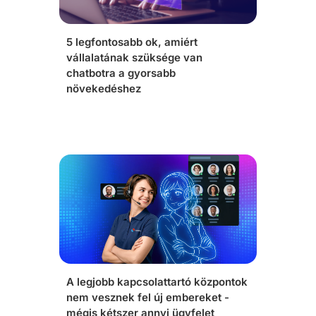
5 legfontosabb ok, amiért
vállalatának szüksége van
chatbotra a gyorsabb
növekedéshez
A legjobb kapcsolattartó központok
nem vesznek fel új embereket -
mégis kétszer annyi ügyfelet