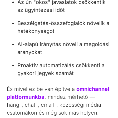
Az ún "okos" javaslatok csökkentik
az ügyintézési időt
Beszélgetés-összefoglalók növelik a
hatékonyságot
AI-alapú irányítás növeli a megoldási
arányokat
Proaktív automatizálás csökkenti a
gyakori jegyek számát
És mivel ez be van építve a
omnichannel
platformunkba
, mindez mérhető —
hang-, chat-, email-, közösségi média
csatornákon és még sok más helyen.