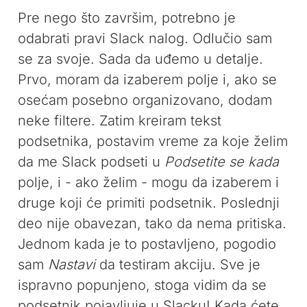
Pre nego što završim, potrebno je
odabrati pravi Slack nalog. Odlučio sam
se za svoje. Sada da uđemo u detalje.
Prvo, moram da izaberem polje i, ako se
osećam posebno organizovano, dodam
neke filtere. Zatim kreiram tekst
podsetnika, postavim vreme za koje želim
da me Slack podseti u
Podsetite se kada
polje, i - ako želim - mogu da izaberem i
druge koji će primiti podsetnik. Poslednji
deo nije obavezan, tako da nema pritiska.
Jednom kada je to postavljeno, pogodio
sam
Nastavi
da testiram akciju. Sve je
ispravno popunjeno, stoga vidim da se
podsetnik pojavljuje u Slacku! Kada ćete