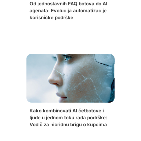
Od jednostavnih FAQ botova do AI
agenata: Evolucija automatizacije
korisničke podrške
Kako kombinovati AI četbotove i
ljude u jednom toku rada podrške:
Vodič za hibridnu brigu o kupcima