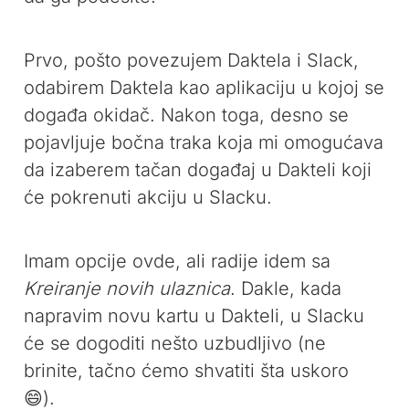
Prvo, pošto povezujem Daktela i Slack,
odabirem Daktela kao aplikaciju u kojoj se
događa okidač. Nakon toga, desno se
pojavljuje bočna traka koja mi omogućava
da izaberem tačan događaj u Dakteli koji
će pokrenuti akciju u Slacku.
Imam opcije ovde, ali radije idem sa
Kreiranje novih ulaznica
. Dakle, kada
napravim novu kartu u Dakteli, u Slacku
će se dogoditi nešto uzbudljivo (ne
brinite, tačno ćemo shvatiti šta uskoro
😄).