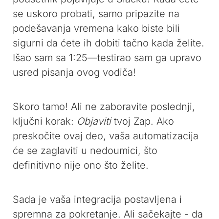
se uskoro probati, samo pripazite na
podešavanja vremena kako biste bili
sigurni da ćete ih dobiti tačno kada želite.
Išao sam sa 1:25—testirao sam ga upravo
usred pisanja ovog vodiča!
Skoro tamo! Ali ne zaboravite poslednji,
ključni korak:
Objaviti
tvoj Zap. Ako
preskočite ovaj deo, vaša automatizacija
će se zaglaviti u nedoumici, što
definitivno nije ono što želite.
Sada je vaša integracija postavljena i
spremna za pokretanje. Ali sačekajte - da