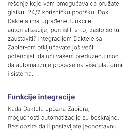
rešenje koje vam omogućava da pružate
glatku, 24/7 korisničku podršku. Dok
Daktela ima ugrađene funkcije
automatizacije, pomislili smo, zašto se tu
zaustaviti? Integracijom Daktele sa
Zapier-om otključavate još veći
potencijal, dajući vašem preduzeću moć
da automatizuje procese na više platformi
i sistema.
Funkcije integracije
Kada Daktela upozna Zapiera,
mogućnosti automatizacije su beskrajne.
Bez obzira da li postavljate jednostavnu