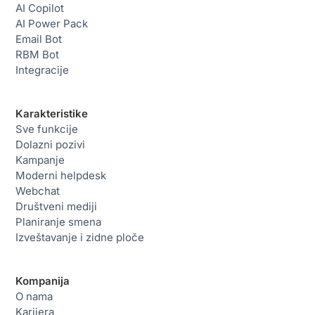
AI Copilot
AI Power Pack
Email Bot
RBM Bot
Integracije
Karakteristike
Sve funkcije
Dolazni pozivi
Kampanje
Moderni helpdesk
Webchat
Društveni mediji
Planiranje smena
Izveštavanje i zidne ploče
Kompanija
O nama
Karijera