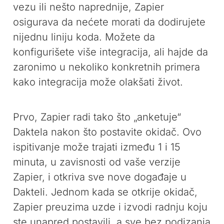
vezu ili nešto naprednije, Zapier
osigurava da nećete morati da dodirujete
nijednu liniju koda. Možete da
konfigurišete više integracija, ali hajde da
zaronimo u nekoliko konkretnih primera
kako integracija može olakšati život.
Prvo, Zapier radi tako što „anketuje“
Daktela nakon što postavite okidač. Ovo
ispitivanje može trajati između 1 i 15
minuta, u zavisnosti od vaše verzije
Zapier, i otkriva sve nove događaje u
Dakteli. Jednom kada se otkrije okidač,
Zapier preuzima uzde i izvodi radnju koju
ste unapred postavili, a sve bez podizanja