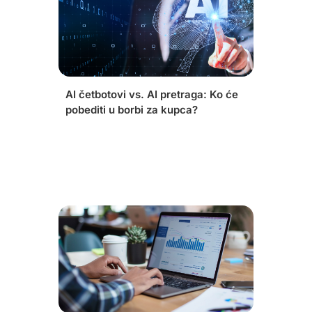
AI četbotovi vs. AI pretraga: Ko će
pobediti u borbi za kupca?