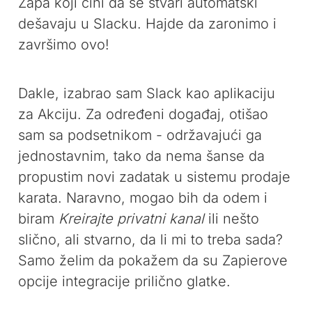
Zapa koji čini da se stvari automatski
dešavaju u Slacku. Hajde da zaronimo i
završimo ovo!
Dakle, izabrao sam Slack kao aplikaciju
za Akciju. Za određeni događaj, otišao
sam sa podsetnikom - održavajući ga
jednostavnim, tako da nema šanse da
propustim novi zadatak u sistemu prodaje
karata. Naravno, mogao bih da odem i
biram
Kreirajte privatni kanal
ili nešto
slično, ali stvarno, da li mi to treba sada?
Samo želim da pokažem da su Zapierove
opcije integracije prilično glatke.