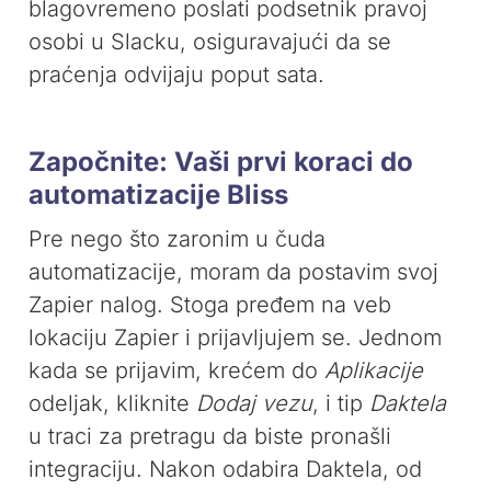
blagovremeno poslati podsetnik pravoj
osobi u Slacku, osiguravajući da se
praćenja odvijaju poput sata.
Započnite: Vaši prvi koraci do
automatizacije Bliss
Pre nego što zaronim u čuda
automatizacije, moram da postavim svoj
Zapier nalog. Stoga pređem na veb
lokaciju Zapier i prijavljujem se. Jednom
kada se prijavim, krećem do
Aplikacije
odeljak, kliknite
Dodaj vezu
, i tip
Daktela
u traci za pretragu da biste pronašli
integraciju. Nakon odabira Daktela, od