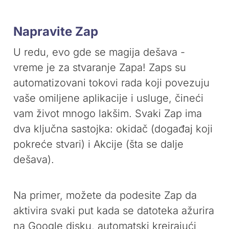
Napravite Zap
U redu, evo gde se magija dešava -
vreme je za stvaranje Zapa! Zaps su
automatizovani tokovi rada koji povezuju
vaše omiljene aplikacije i usluge, čineći
vam život mnogo lakšim. Svaki Zap ima
dva ključna sastojka: okidač (događaj koji
pokreće stvari) i Akcije (šta se dalje
dešava).
Na primer, možete da podesite Zap da
aktivira svaki put kada se datoteka ažurira
na Google disku, automatski kreirajući