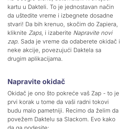
kartu u Dakteli. To je jednostavan način
da uštedite vreme i izbegnete dosadne
stvari! Da bih krenuo, skočim do Zapiera,
kliknite
Zaps
, i izaberite
Napravite novi
zap
. Sada je vreme da odaberete okidač i
neke akcije, povezujući Daktela sa
drugim aplikacijama.
Napravite okidač
Okidač je ono što pokreće vaš Zap - to je
prvi korak u tome da vaši radni tokovi
budu malo pametniji. Recimo da želim da
povežem Daktelu sa Slackom. Evo kako
da ga podesite: