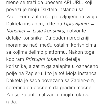
mene se traži da unesem API URL, koji
povezuje moju Daktela instancu sa
Zapier-om. Zatim se prijavljujem na svoju
Daktela instancu, idite na
Upravljanje →
Korisnici → Lista korisnika
, i otvorite
detalje korisnika. Da budem precizniji,
moram se naći među ostalim korisnicima
sa kojima delimo platformu. Nakon toga
kopiram
Pristupni token
iz detalja
korisnika, a zatim ga zalepite u označeno
polje na Zapieru. I to je to! Moja instanca
Daktela je sada povezana sa Zapier-om,
spremna da počnem da gradim moćne
Zapse za automatizaciju mojih tokova
rada.