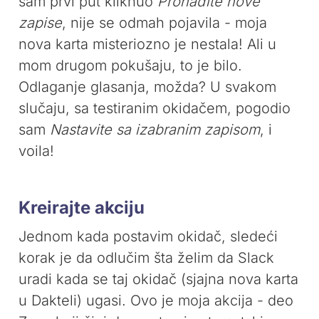
sam prvi put kliknuo
Pronađite nove
zapise
, nije se odmah pojavila - moja
nova karta misteriozno je nestala! Ali u
mom drugom pokušaju, to je bilo.
Odlaganje glasanja, možda? U svakom
slučaju, sa testiranim okidačem, pogodio
sam
Nastavite sa izabranim zapisom
, i
voila!
Kreirajte akciju
Jednom kada postavim okidač, sledeći
korak je da odlučim šta želim da Slack
uradi kada se taj okidač (sjajna nova karta
u Dakteli) ugasi. Ovo je moja akcija - deo