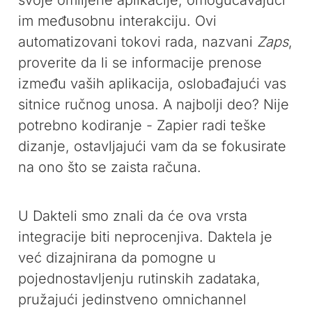
svoje omiljene aplikacije, omogućavajući
im međusobnu interakciju. Ovi
automatizovani tokovi rada, nazvani
Zaps
,
proverite da li se informacije prenose
između vaših aplikacija, oslobađajući vas
sitnice ručnog unosa. A najbolji deo? Nije
potrebno kodiranje - Zapier radi teške
dizanje, ostavljajući vam da se fokusirate
na ono što se zaista računa.
U Dakteli smo znali da će ova vrsta
integracije biti neprocenjiva. Daktela je
već dizajnirana da pomogne u
pojednostavljenju rutinskih zadataka,
pružajući jedinstveno omnichannel