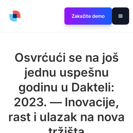
Zakažite demo
Osvrćući se na još
jednu uspešnu
godinu u Dakteli:
2023. — Inovacije,
rast i ulazak na nova
tržišta