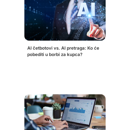
AI četbotovi vs. AI pretraga: Ko će
pobediti u borbi za kupca?