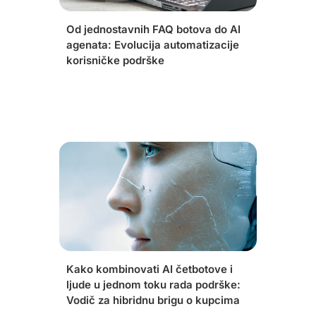
Od jednostavnih FAQ botova do AI
agenata: Evolucija automatizacije
korisničke podrške
Kako kombinovati AI četbotove i
ljude u jednom toku rada podrške:
Vodič za hibridnu brigu o kupcima