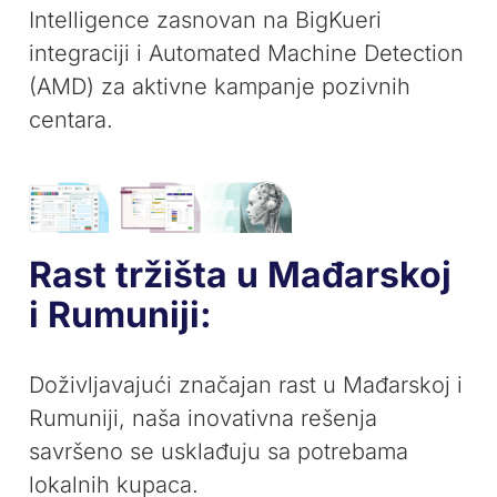
Intelligence zasnovan na BigKueri
integraciji i Automated Machine Detection
(AMD) za aktivne kampanje pozivnih
centara.
Rast tržišta u Mađarskoj
i Rumuniji:
Doživljavajući značajan rast u Mađarskoj i
Rumuniji, naša inovativna rešenja
savršeno se usklađuju sa potrebama
lokalnih kupaca.