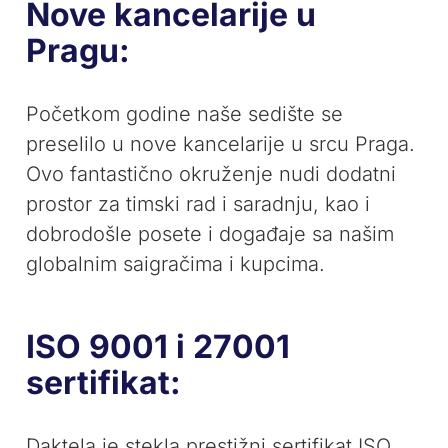
Nove kancelarije u
Pragu:
Početkom godine naše sedište se
preselilo u nove kancelarije u srcu Praga.
Ovo fantastično okruženje nudi dodatni
prostor za timski rad i saradnju, kao i
dobrodošle posete i događaje sa našim
globalnim saigračima i kupcima.
ISO 9001 i 27001
sertifikat:
Daktela je stekla prestižni sertifikat ISO