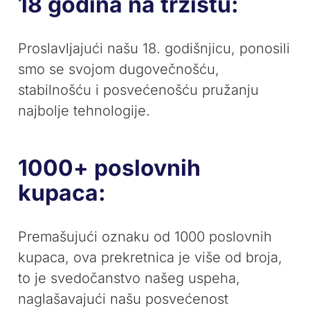
18 godina na tržištu:
Proslavljajući našu 18. godišnjicu, ponosili
smo se svojom dugovečnošću,
stabilnošću i posvećenošću pružanju
najbolje tehnologije.
1000+ poslovnih
kupaca:
Premašujući oznaku od 1000 poslovnih
kupaca, ova prekretnica je više od broja,
to je svedočanstvo našeg uspeha,
naglašavajući našu posvećenost