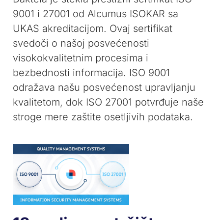
9001 i 27001 od Alcumus ISOKAR sa
UKAS akreditacijom. Ovaj sertifikat
svedoči o našoj posvećenosti
visokokvalitetnim procesima i
bezbednosti informacija. ISO 9001
odražava našu posvećenost upravljanju
kvalitetom, dok ISO 27001 potvrđuje naše
stroge mere zaštite osetljivih podataka.