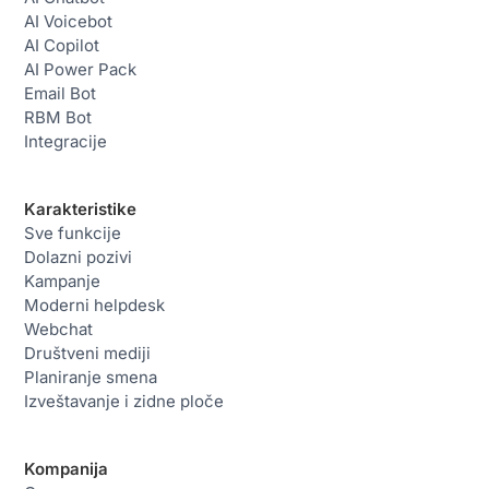
AI Voicebot
AI Copilot
AI Power Pack
Email Bot
RBM Bot
Integracije
Karakteristike
Sve funkcije
Dolazni pozivi
Kampanje
Moderni helpdesk
Webchat
Društveni mediji
Planiranje smena
Izveštavanje i zidne ploče
Kompanija