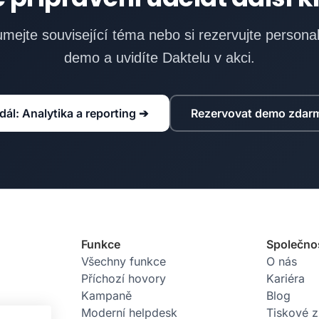
mejte související téma nebo si rezervujte persona
demo a uvidíte Daktelu v akci.
dál: Analytika a reporting ➔
Rezervovat demo zdar
Funkce
Společno
Všechny funkce
O nás
Příchozí hovory
Kariéra
Kampaně
Blog
Moderní helpdesk
Tiskové 