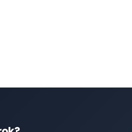
émy správy požadavků
zajišťuje, že data hovorů
ily zákazníků pro ucelenější pohled na interakce
rok?