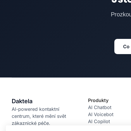
Prozkou
Co 
Produkty
Daktela
AI Chatbot
AI-powered kontaktní
AI Voicebot
centrum, které mění svět
AI Copilot
zákaznické péče.
AI Power Pack