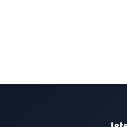
hovorů, abyste identifikovali vrcholy a propady 
vám umožní upravit úrovně obsazení nebo proce
Poskytujte užitečné poznatky:
Použijte analýzu
rozhodování, optimalizaci pracovních postupů a 
zákaznické zkušenosti prováděním úprav na zákl
Jst