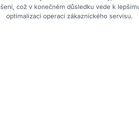
epšení, což v konečném důsledku vede k lepším
optimalizaci operací zákaznického servisu.
Jak můž
metriky, jako je délka
Nástroje
Call Analyti
er Satisfaction
poznatky o klíčových
délky hovorů, Custo
Díky
reportingu v re
entifikaci opakujících
data a provádět okamž
, kde operátoři
také nabízí
pokročilé
vytvářet vlastní repo
e trendy v datech
odhalovat trendy a ide