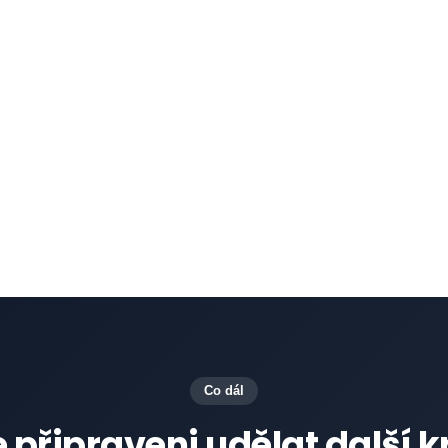
v objemu hovorů, což
systémy CRM a syst
sy.
jsou propojena s prof
 k informovanému
se zákazníky.
zlepšení celkové
adě dat.
Co dál
e připraveni udělat další k