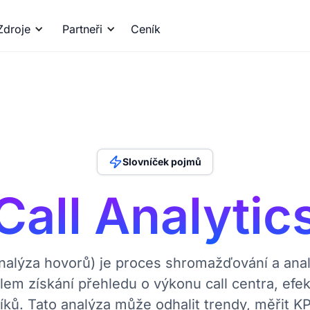
Zdroje
Partneři
Ceník
Slovníček pojmů
Call Analytic
nalýza hovorů) je proces shromažďování a anal
em získání přehledu o výkonu call centra, efek
ků. Tato analýza může odhalit trendy, měřit KPI