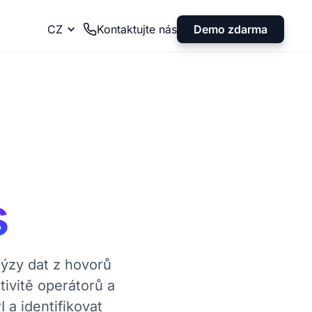
Demo zdarma
CZ
Kontaktujte nás
s
ýzy dat z hovorů
tivitě operátorů a
 a identifikovat