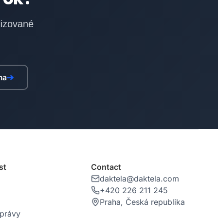
lizované
ma
➔
st
Contact
daktela@daktela.com
+420 226 211 245
Praha, Česká republika
zprávy