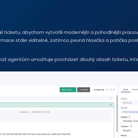
l ticketu, abychom vytvořili modernější a pohodlnější praco
formace stále viditelné, zatímco pevná hlavička a patička posk
, což agentům umožňuje procházet dlouhý obsah ticketu, inte