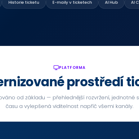
Historie ticketu
E-maily v ticketech
AI Hub
AI 
PLATFORMA
rnizované prostředí ti
váno od základu — přehlednější rozvržení, jednotné 
času a vylepšená viditelnost napříč všemi kanály.