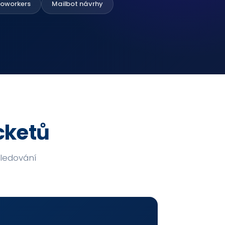
Coworkers
Mailbot návrhy
cketů
sledování