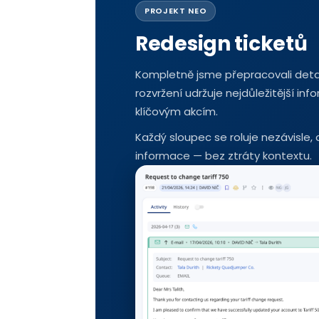
PROJEKT NEO
Redesign ticketů
Kompletně jsme přepracovali detai
rozvržení udržuje nejdůležitější in
klíčovým akcím.
Každý sloupec se roluje nezávisle
informace — bez ztráty kontextu.