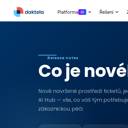
Platforma
Řešení
Release notes
Co je nov
Nově navržené prostředí ticketů, j
AI Hub — vše, co váš tým potřebuje 
zákaznickou péči.