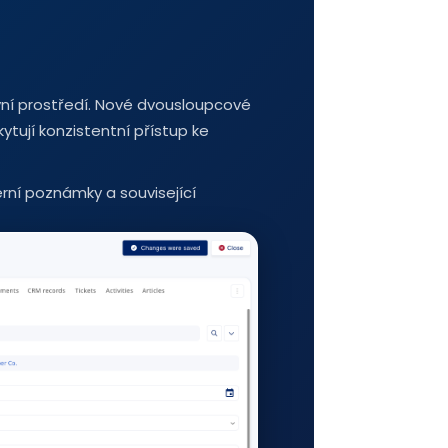
vní prostředí. Nové dvousloupcové
ytují konzistentní přístup ke
rní poznámky a související