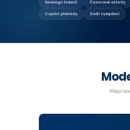
Redesign ticketů
Časované aktivity
Copilot překlady
Další vylepšení
Mode
Přepraco