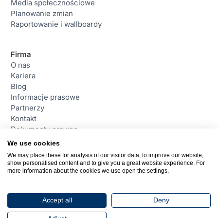
Media społecznościowe
Planowanie zmian
Raportowanie i wallboardy
Firma
O nas
Kariera
Blog
Informacje prasowe
Partnerzy
Kontakt
Dokumenty prawne
We use cookies
We may place these for analysis of our visitor data, to improve our website,
Contact
show personalised content and to give you a great website experience. For
daktela@daktela.pl
more information about the cookies we use open the settings.
+48 221 530 460
Warszawa, Polska
Accept all
Deny