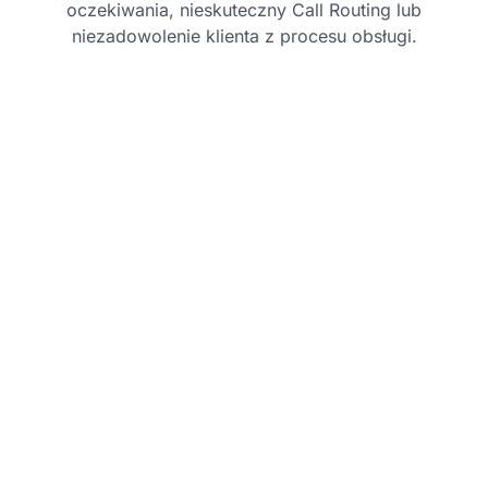
oczekiwania, nieskuteczny Call Routing lub
niezadowolenie klienta z procesu obsługi.
Najlepsze praktyki
Skróć czas oczekiwania:
Monitoruj i
dostosowuj poziomy zatrudnienia, aby
upewnić się, że klienci nie muszą zbyt
długo czekać na agenta.
Ustaw opcje oddzwaniania:
Zaoferuj
klientom możliwość poproszenia o
oddzwonienie zamiast czekania na linii,
szczególnie w godzinach szczytu.
Monitoruj godziny szczytu:
Zidentyfikuj
godziny szczytu połączeń i zoptymalizuj