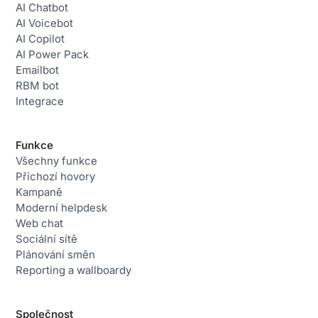
AI Chatbot
AI Voicebot
AI Copilot
AI Power Pack
Emailbot
RBM bot
Integrace
Funkce
Všechny funkce
Příchozí hovory
Kampaně
Moderní helpdesk
Web chat
Sociální sítě
Plánování směn
Reporting a wallboardy
Společnost