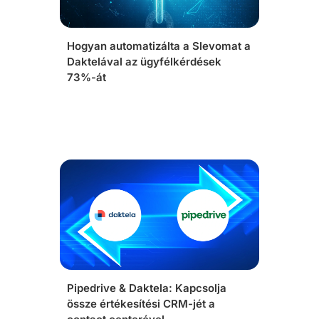
Hogyan automatizálta a Slevomat a
Daktelával az ügyfélkérdések
73%-át
Pipedrive & Daktela: Kapcsolja
össze értékesítési CRM-jét a