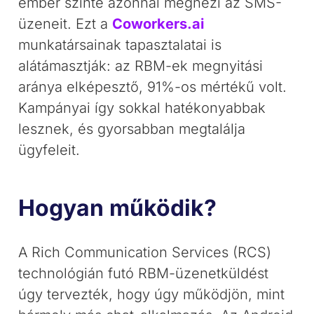
ember szinte azonnal megnézi az SMS-
üzeneit. Ezt a
Coworkers.ai
munkatársainak tapasztalatai is
alátámasztják: az RBM-ek megnyitási
aránya elképesztő, 91%-os mértékű volt.
Kampányai így sokkal hatékonyabbak
lesznek, és gyorsabban megtalálja
ügyfeleit.
Hogyan működik?
A Rich Communication Services (RCS)
technológián futó RBM-üzenetküldést
úgy tervezték, hogy úgy működjön, mint