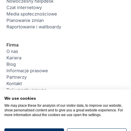
Nowoczesny helpdesk
Czat internetowy
Media społecznościowe
Planowanie zmian
Raportowanie i wallboardy
Firma
O nas
Kariera
Blog
Informacje prasowe
Partnerzy
Kontakt
Dokumenty prawne
We use cookies
We may place these for analysis of our visitor data, to improve our website,
Contact
show personalised content and to give you a great website experience. For
daktela@daktela.pl
more information about the cookies we use open the settings.
+48 221 530 460
Warszawa, Polska