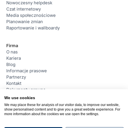
Nowoczesny helpdesk
Czat internetowy
Media społecznościowe
Planowanie zmian
Raportowanie i wallboardy
Firma
O nas
Kariera
Blog
Informacje prasowe
Partnerzy
Kontakt
Dokumenty prawne
We use cookies
We may place these for analysis of our visitor data, to improve our website,
Contact
show personalised content and to give you a great website experience. For
daktela@daktela.pl
more information about the cookies we use open the settings.
+48 221 530 460
Warszawa, Polska