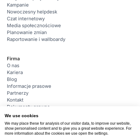
Kampanie
Nowoczesny helpdesk
Czat internetowy
Media społecznościowe
Planowanie zmian
Raportowanie i wallboardy
Firma
O nas
Kariera
Blog
Informacje prasowe
Partnerzy
Kontakt
Dokumenty prawne
We use cookies
We may place these for analysis of our visitor data, to improve our website,
Contact
show personalised content and to give you a great website experience. For
daktela@daktela.pl
more information about the cookies we use open the settings.
+48 221 530 460