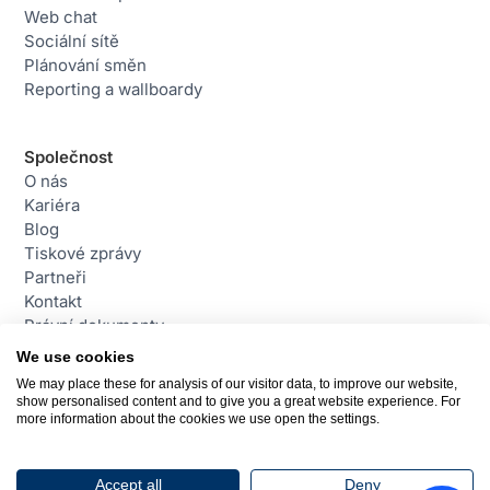
Web chat
Sociální sítě
Plánování směn
Reporting a wallboardy
Společnost
O nás
Kariéra
Blog
Tiskové zprávy
Partneři
Kontakt
Právní dokumenty
We use cookies
We may place these for analysis of our visitor data, to improve our website,
Contact
show personalised content and to give you a great website experience. For
daktela@daktela.com
more information about the cookies we use open the settings.
+420 226 211 245
Praha, Česká republika
Accept all
Deny