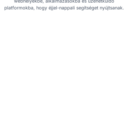
webhelyekbe, alkalmazásokba és üzenetküldő
platformokba, hogy éjjel-nappali segítséget nyújtsanak.
Bevált gyakorlatok
Kezdje egyszerűen:
Kezdje egyszerű,
feladatorientált botokkal, amelyek képesek
kezelni a gyakran ismételt kérdéseket vagy
az alapvető ügyfélszolgálati feladatokat.
Kínáljon emberi átadási lehetőségeket:
Biztosítsa, hogy az ügyfelek könnyen
átválthassanak egy emberi ügyintézőhöz,
ha a chatbot nem tudja megoldani a
problémájukat.
Folyamatosan frissítse és javítsa: