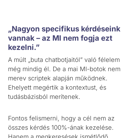
„Nagyon specifikus kérdéseink
vannak – az MI nem fogja ezt
kezelni.”
A múlt „buta chatbotjaitól” való félelem
még mindig él. De a mai MI-botok nem
merev scriptek alapján működnek.
Ehelyett megértik a kontextust, és
tudásbázisból merítenek.
Fontos felismerni, hogy a cél nem az
összes kérdés 100%-ának kezelése.
Hanem a megkeresések ismétlődő