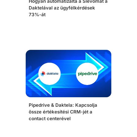
Hogyan automatizálta a Slevomat a
Daktelával az ügyfélkérdések
73%-át
Pipedrive & Daktela: Kapcsolja
össze értékesítési CRM-jét a
contact centerével