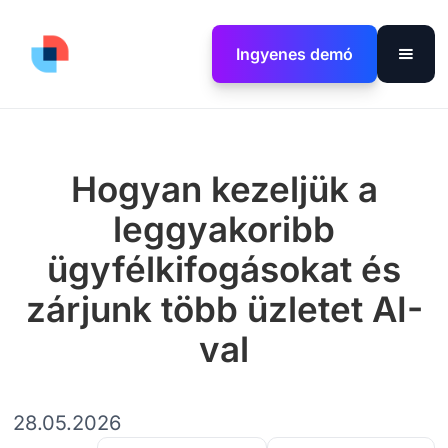
Ingyenes demó
Hogyan kezeljük a
leggyakoribb
ügyfélkifogásokat és
zárjunk több üzletet AI-
val
28.05.2026