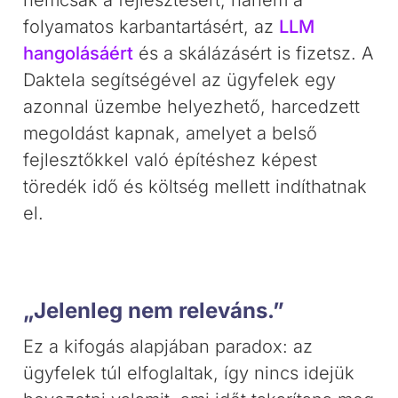
nemcsak a fejlesztésért, hanem a
folyamatos karbantartásért, az
LLM
hangolásáért
és a skálázásért is fizetsz. A
Daktela segítségével az ügyfelek egy
azonnal üzembe helyezhető, harcedzett
megoldást kapnak, amelyet a belső
fejlesztőkkel való építéshez képest
töredék idő és költség mellett indíthatnak
el.
„Jelenleg nem releváns.”
Ez a kifogás alapjában paradox: az
ügyfelek túl elfoglaltak, így nincs idejük