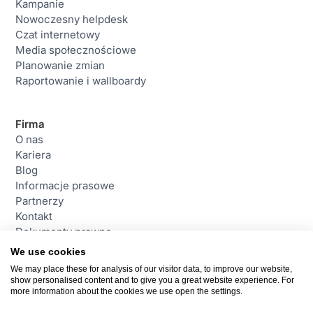
Kampanie
Nowoczesny helpdesk
Czat internetowy
Media społecznościowe
Planowanie zmian
Raportowanie i wallboardy
Firma
O nas
Kariera
Blog
Informacje prasowe
Partnerzy
Kontakt
Dokumenty prawne
We use cookies
We may place these for analysis of our visitor data, to improve our website,
Contact
show personalised content and to give you a great website experience. For
daktela@daktela.pl
more information about the cookies we use open the settings.
+48 221 530 460