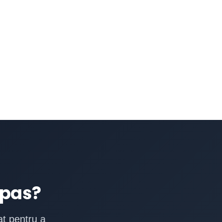
 pas?
at pentru a