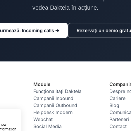
vedea Daktela în acțiune.
urmează: Incoming calls ➔
Rezervați un demo gratu
Module
Compani
Funcționalități Daktela
Despre n
Campanii Inbound
Cariere
Campanii Outbound
Blog
Helpdesk modern
Comunica
Webchat
Parteneri
 show
Social Media
Contact
information