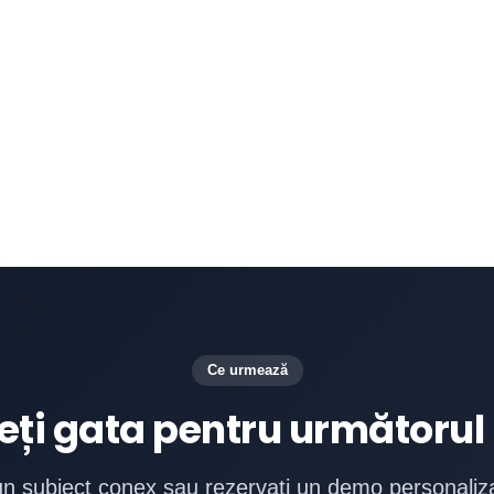
regulat timpii de
a că clienții nu sunt
Ce urmează
eți gata pentru următorul
un subiect conex sau rezervați un demo personaliz