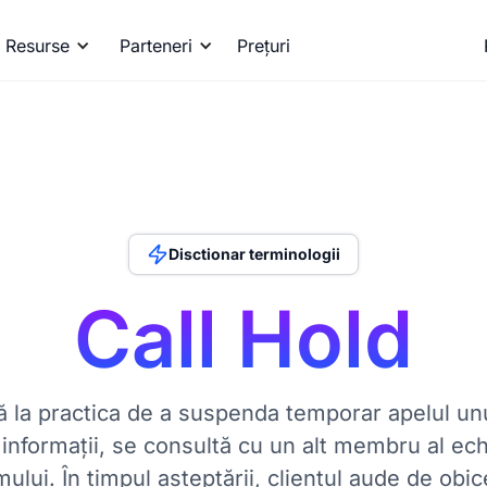
Resurse
Parteneri
Prețuri
Disctionar terminologii
Call Hold
ă la practica de a suspenda temporar apelul unu
 informații, se consultă cu un alt membru al ech
ului. În timpul așteptării, clientul aude de obi