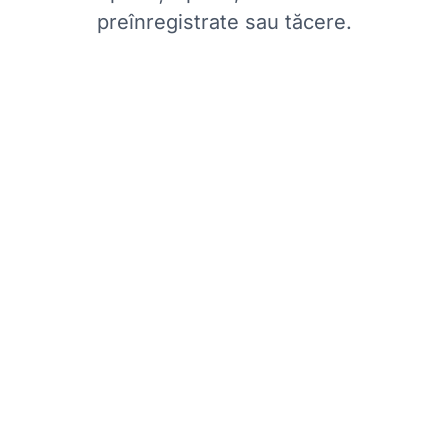
preînregistrate sau tăcere.
Cum poa
că este pus în
Software-ul pentru cal
la ce să se aștepte.
în așteptare cu posibi
așteptare
pentru a îmb
i de așteptare cât mai
Sistemul oferă, de a
 și potențialul
așteptare
, permițând 
dacă timpii de aștepta
a lăsa un mesaj vocal
apel invers
a Daktela 
ca timpii de așteptare
înapoi în loc să aștep
a clienților.