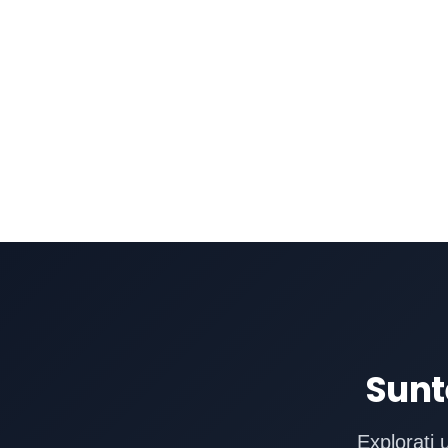
Monitorizați timpii de așteptare:
Urmăriți în mod 
așteptare pentru a identifica tiparele și a vă asigur
lăsați să aștepte în mod inutil.
Sunt
Explorați 