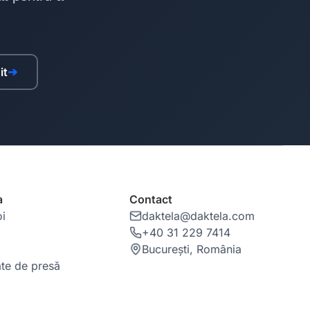
it
➔
a
Contact
oi
daktela@daktela.com
+40 31 229 7414
București, România
te de presă