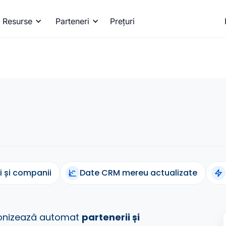
Resurse
Parteneri
Prețuri
i și companii
Date CRM mereu actualizate
ronizează automat
partenerii și