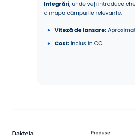
Integrări
, unde veți introduce ch
a mapa câmpurile relevante.
Viteză de lansare:
Aproximati
Cost:
Inclus în CC.
Produse
Daktela