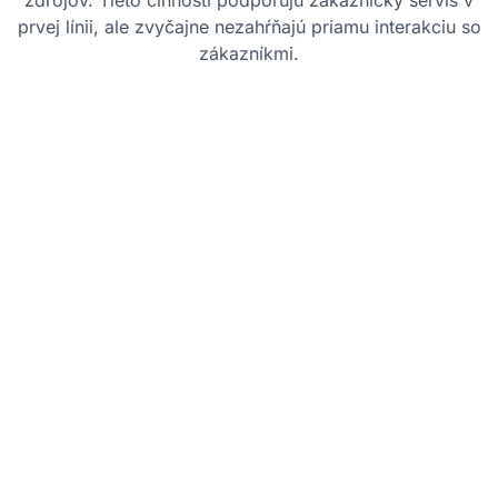
zdrojov. Tieto činnosti podporujú zákaznícky servis v
prvej línii, ale zvyčajne nezahŕňajú priamu interakciu so
zákazníkmi.
Osvedčené postupy
Zefektívnite procesy:
Automatizujte
rutinné úlohy tam, kde je to možné, aby ste
zvýšili efektivitu a znížili chyby v
operáciách back office.
Zaistite presnosť dát:
Udržujte presné a
aktuálne záznamy, aby ste sa vyhli
nezrovnalostiam a poskytli bezproblémovú
podporu tímom zameraným na zákazníka.
Zlepšite spoluprácu:
Podporujte