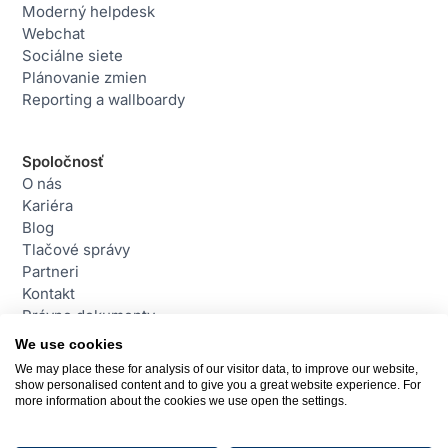
Moderný helpdesk
Webchat
Sociálne siete
Plánovanie zmien
Reporting a wallboardy
Spoločnosť
O nás
Kariéra
Blog
Tlačové správy
Partneri
Kontakt
Právne dokumenty
We use cookies
We may place these for analysis of our visitor data, to improve our website,
Kontakt
show personalised content and to give you a great website experience. For
daktela@daktela.com
more information about the cookies we use open the settings.
+421 220 510 420
Bratislava, Slovensko