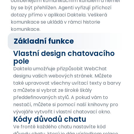
oblíbenějším komunikačním kanálem a neměl
by se být přehlížen. Agenti vyřizují příchozí
dotazy přímo v aplikaci Daktela. Veškerá
komunikace se ukládá v rámci historie
komunikace.
Základní funkce
Vlastní design chatovacího
pole
Daktela umožňuje přizpůsobit WebChat
designu vašich webových stránek. Můžete
také upravovat všechny uvítací texty a barvy
a můžete si vybrat ze široké škály
předdefinovaných stylů. A pokud vám to
nestačí, můžete si pomocí naší knihovny pro
vývojáře vytvořit i vlastní chatovací okno.
Kódy důvodů chatu
Ve frontě každého chatu nastavíte kód
důvodu chatu, který je dán výsledkem relace