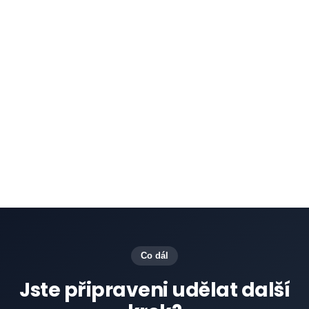
přizpůsobitelné značky
na tickety na základě
různých kritérií, jako je typ problému, priorita
nebo typ zákazníka. Daktela také umožňuje
firmám
vyhledávat a filtrovat tickety podle
značek
, což usnadňuje identifikaci trendů,
sledování nevyřešených problémů a
přiřazování ticketů příslušným týmům pro
rychlejší vyřešení.
Co dál
Jste připraveni udělat další