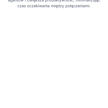
agentów i zwiększa produktywność, minimalizując
czas oczekiwania między połączeniami.
Najlepsze praktyki
Dostosuj parametry wybierania:
Dostosuj
ustawienia dialera (np. liczbę połączeń na
agenta), aby zapewnić optymalne
wskaźniki połączeń bez przeciążania
agentów.
Integracja z CRM:
Upewnij się, że
Predictive Dialer jest zintegrowany z
systemem CRM, aby zapewnić agentom
odpowiednie dane klienta przed
nawiązaniem połączenia.