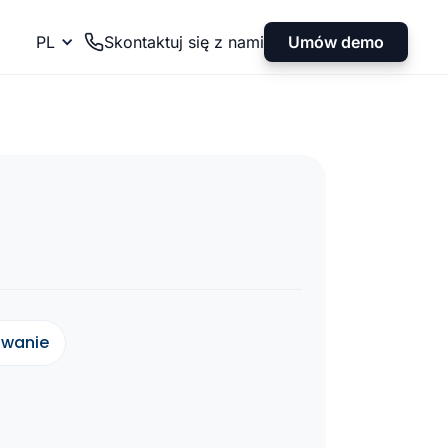
Umów demo
PL
Skontaktuj się z nami
owanie