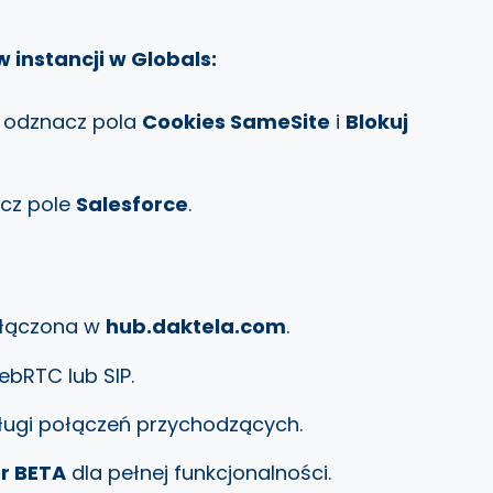
instancji w Globals:
odznacz pola
Cookies SameSite
i
Blokuj
cz pole
Salesforce
.
włączona w
hub.daktela.com
.
bRTC lub SIP.
ługi połączeń przychodzących.
r BETA
dla pełnej funkcjonalności.