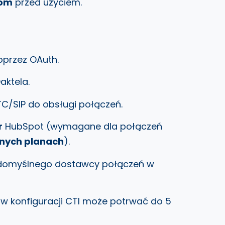
com
przed użyciem.
oprzez OAuth.
aktela.
C/SIP do obsługi połączeń.
r
HubSpot (wymagane dla połączeń
nych planach
).
domyślnego dostawcy połączeń w
w konfiguracji CTI może potrwać do 5