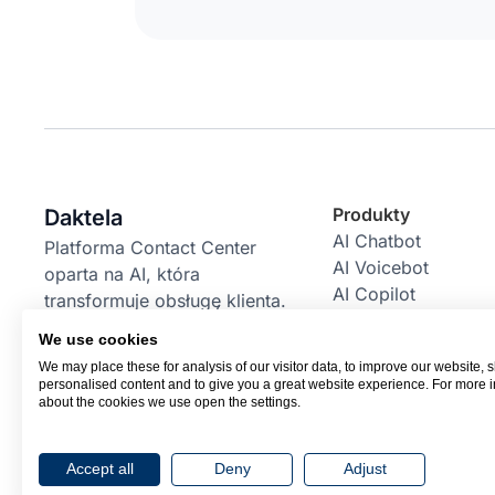
Produkty
Daktela
AI Chatbot
Platforma Contact Center
AI Voicebot
oparta na AI, która
AI Copilot
transformuje obsługę klienta.
AI Power Pack
We use cookies
Email Bot
We may place these for analysis of our visitor data, to improve our website,
RBM Bot
personalised content and to give you a great website experience. For more 
Integracje
about the cookies we use open the settings.
Accept all
Deny
Adjust
© 2026 Daktela. Wszelkie prawa zastrzeżone.