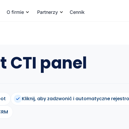
O firmie
Partnerzy
Cennik
 CTI panel
pot
Kliknij, aby zadzwonić i automatyczne rejestr
 CRM