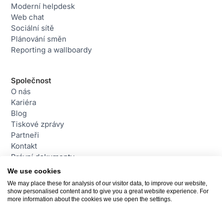
Moderní helpdesk
Web chat
Sociální sítě
Plánování směn
Reporting a wallboardy
Společnost
O nás
Kariéra
Blog
Tiskové zprávy
Partneři
Kontakt
Právní dokumenty
We use cookies
We may place these for analysis of our visitor data, to improve our website,
Contact
show personalised content and to give you a great website experience. For
daktela@daktela.com
more information about the cookies we use open the settings.
+420 226 211 245
Praha, Česká republika