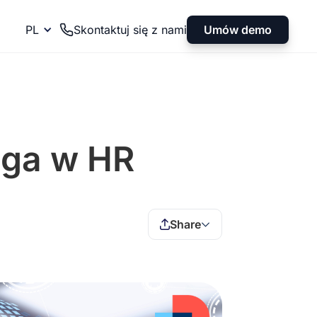
Umów demo
PL
Skontaktuj się z nami
aga w HR
Share