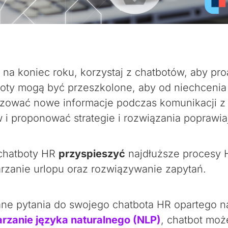
 na koniec roku, korzystaj z chatbotów, aby pr
boty mogą być przeszkolone, aby od niechcenia 
izować nowe informacje podczas komunikacji z
 proponować strategie i rozwiązania poprawiaj
 chatboty HR
przyspieszyć
najdłuższe procesy HR
arzanie urlopu oraz rozwiązywanie zapytań.
e pytania do swojego chatbota HR opartego na s
rzanie języka naturalnego (NLP)
, chatbot mo