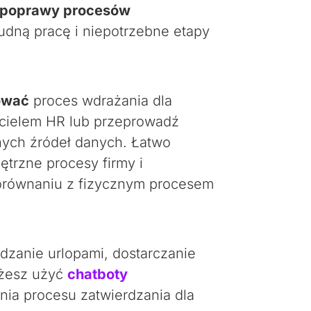
ej poprawy procesów
udną pracę i niepotrzebne etapy
zować
proces wdrażania dla
icielem HR lub przeprowadź
nych źródeł danych. Łatwo
ętrzne procesy firmy i
orównaniu z fizycznym procesem
dzanie urlopami, dostarczanie
ożesz użyć
chatboty
nia procesu zatwierdzania dla