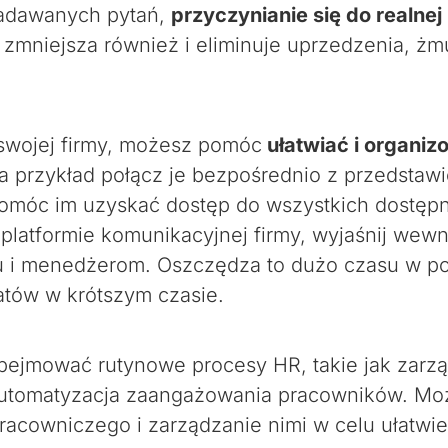
zadawanych pytań,
przyczynianie się do realn
 zmniejsza również i eliminuje uprzedzenia, żm
 swojej firmy, możesz pomóc
ułatwiać i organi
 przykład połącz je bezpośrednio z przedstaw
pomóc im uzyskać dostęp do wszystkich dostęp
platformie komunikacyjnej firmy, wyjaśnij wewn
łu i menedżerom. Oszczędza to dużo czasu w p
atów w krótszym czasie.
bejmować rutynowe procesy HR, takie jak zarzą
az automatyzacja zaangażowania pracowników. M
racowniczego i zarządzanie nimi w celu ułatwie