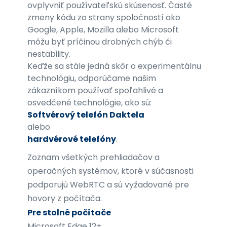
ovplyvniť používateľskú skúsenosť. Časté
zmeny kódu zo strany spoločností ako
Google, Apple, Mozilla alebo Microsoft
môžu byť príčinou drobných chýb či
nestability.
Keďže sa stále jedná skôr o experimentálnu
technológiu, odporúčame našim
zákazníkom používať spoľahlivé a
osvedčené technológie, ako sú:
Softvérový telefón Daktela
alebo
hardvérové telefóny
.
Zoznam všetkých prehliadačov a
operačných systémov, ktoré v súčasnosti
podporujú WebRTC a sú vyžadované pre
hovory z počítača.
Pre stolné počítače
Microsoft Edge 12+