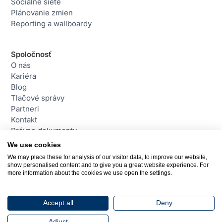
Sociálne siete
Plánovanie zmien
Reporting a wallboardy
Spoločnosť
O nás
Kariéra
Blog
Tlačové správy
Partneri
Kontakt
Právne dokumenty
We use cookies
We may place these for analysis of our visitor data, to improve our website,
Kontakt
show personalised content and to give you a great website experience. For
daktela@daktela.com
more information about the cookies we use open the settings.
+421 220 510 420
Bratislava, Slovensko
Accept all
Deny
© 2026 Daktela. Všetky práva vyhradené.
Adjust