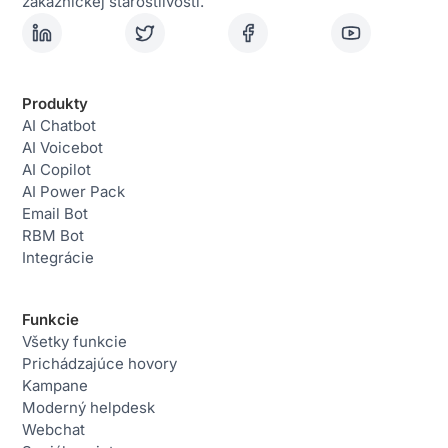
zákazníckej starostlivosti.
Produkty
AI Chatbot
AI Voicebot
AI Copilot
AI Power Pack
Email Bot
RBM Bot
Integrácie
Funkcie
Všetky funkcie
Prichádzajúce hovory
Kampane
Moderný helpdesk
Webchat