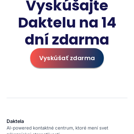
Vyskúšajte
Daktelu na 14
dní zdarma
Vyskúšať zdarma
Daktela
AI-powered kontaktné centrum, ktoré mení svet