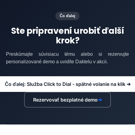
Čo ďalej
Ste pripravení urobiť ďalší
krok?
Preskúmajte súvisiacu tému alebo si rezervujte
personalizované demo a uvidíte Daktelu v akcii.
Čo ďalej: Služba Click to Dial - spätné volanie na klik ➔
Rezervovať bezplatné demo
➔