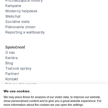
Prichádzajúce hovory
Kampane
Moderný helpdesk
Webchat
Sociálne siete
Plánovanie zmien
Reporting a wallboardy
Spoločnosť
O nás
Kariéra
Blog
Tlačové správy
Partneri
Kontakt
Právne dokumenty
We use cookies
We may place these for analysis of our visitor data, to improve our website,
Kontakt
show personalised content and to give you a great website experience. For
daktela@daktela.com
more information about the cookies we use open the settings.