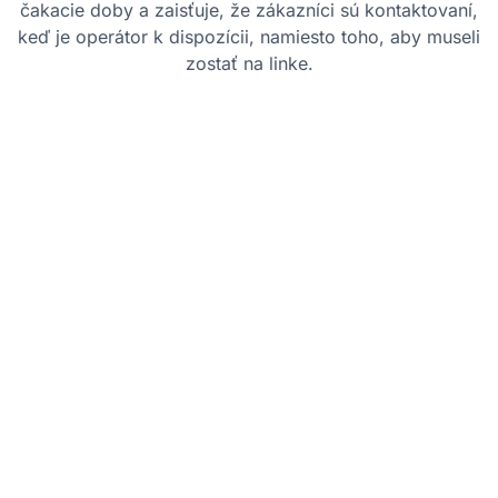
čakacie doby a zaisťuje, že zákazníci sú kontaktovaní,
keď je operátor k dispozícii, namiesto toho, aby museli
zostať na linke.
Osvedčené postupy
Jasne ponúknite možnosť spätného
volania:
Uistite sa, že zákazníci vedia, že si
môžu zvoliť spätné volanie namiesto
čakania vo fronte, a jasne vysvetlite
postup.
Nastavte očakávania týkajúce sa času
spätného volania:
Uveďte odhadovaný čas
spätného volania, aby ste zaistili, že
zákazníci vedia, kedy majú očakávať
spätný hovor.