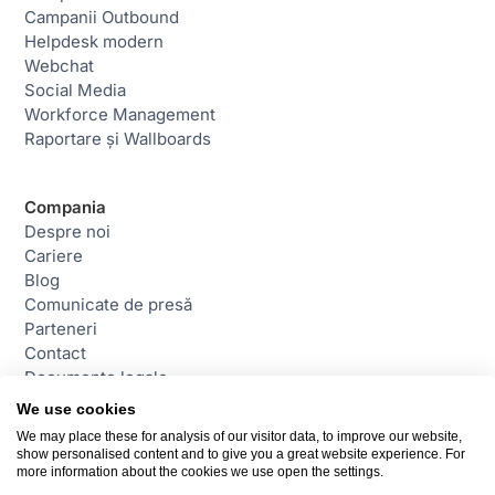
Campanii Outbound
Helpdesk modern
Webchat
Social Media
Workforce Management
Raportare și Wallboards
Compania
Despre noi
Cariere
Blog
Comunicate de presă
Parteneri
Contact
Documente legale
We use cookies
We may place these for analysis of our visitor data, to improve our website,
Contact
show personalised content and to give you a great website experience. For
daktela@daktela.com
more information about the cookies we use open the settings.
+40 31 229 7414