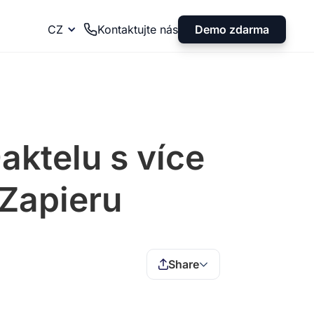
Demo zdarma
CZ
Kontaktujte nás
aktelu s více
 Zapieru
Share