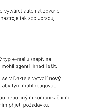
je vytvářet automatizované
nástroje tak spolupracují
ý typ e-mailu (např. na
 mohli agenti ihned řešit.
ž se v Daktele vytvoří
nový
, aby tým mohl reagovat.
nou nebo jinými komunikačními
ím přijetí požadavku.