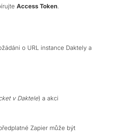
pírujte
Access Token
.
ožádáni o URL instance Daktely a
cket v Daktele
) a akci
předplatné Zapier může být