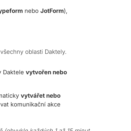
ypeform
nebo
JotForm
),
 všechny oblasti Daktely.
v Daktele
vytvořen nebo
omaticky
vytvářet nebo
ávat komunikační akce
 (obvykle každých 1 až 15 minut