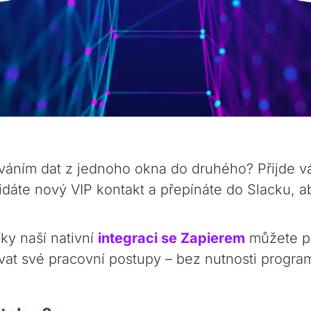
ováním dat z jednoho okna do druhého? Přijde v
Přidáte nový VIP kontakt a přepínáte do Slacku, a
íky naší nativní
integraci se Zapierem
můžete pr
at své pracovní postupy – bez nutnosti progra