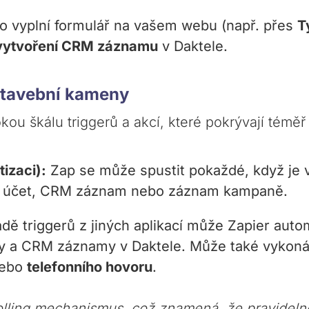
 vyplní formulář na vašem webu (např. přes
T
vytvoření CRM záznamu
v Daktele.
 stavební kameny
okou škálu triggerů a akcí, které pokrývají téměř
izaci):
Zap se může spustit pokaždé, když je 
t, účet, CRM záznam nebo záznam kampaně.
dě triggerů z jiných aplikací může Zapier aut
ty a CRM záznamy v Daktele. Může také vykon
ebo
telefonního hovoru
.
olling mechanismus, což znamená, že pravidelně