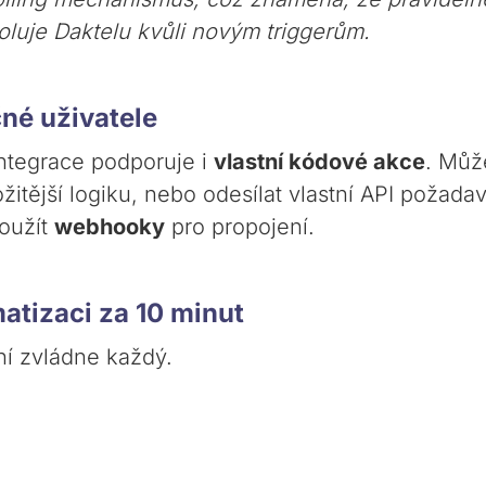
oluje Daktelu kvůli novým triggerům.
čné uživatele
Integrace podporuje i
vlastní kódové akce
. Můž
žitější logiku, nebo odesílat vlastní API požad
použít
webhooky
pro propojení.
atizaci za 10 minut
ní zvládne každý.