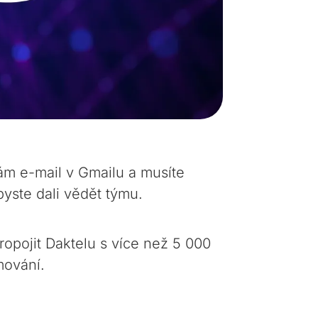
ám e-mail v Gmailu a musíte
byste dali vědět týmu.
opojit Daktelu s více než 5 000
mování.