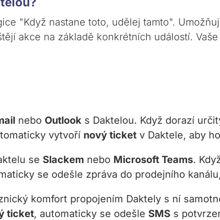
ktelou?
ice "Když nastane toto, udělej tamto". Umožňu
tějí akce na základě konkrétních událostí. Vaše 
ail
nebo
Outlook
s Daktelou. Když dorazí určit
utomaticky vytvoří
nový ticket
v Daktele, aby ho
aktelu se
Slackem
nebo
Microsoft Teams
. Kdy
omaticky se odešle zpráva do prodejního kanálu
nický komfort propojením Daktely s ní samot
ý ticket
, automaticky se odešle
SMS
s potvrzen