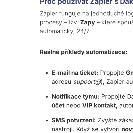
Proč používat Zapier s Da
Zapier funguje na jednoduché log
procesy – tzv.
Zapy
– které spouš
automaticky, 24/7.
Reálné příklady automatizace:
E-mail na ticket:
Propojte
Gm
adresu
support@
), Zapier a
Notifikace týmu:
Propojte D
účet
nebo
VIP kontakt
, aut
SMS potvrzení:
Zvyšte zákaz
nástroji. Když se vytvoří
nov