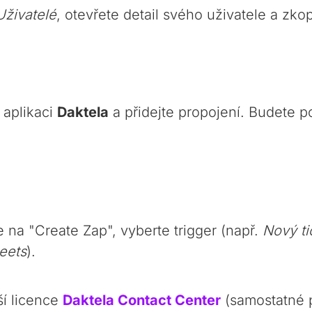
živatelé
, otevřete detail svého uživatele a zko
 aplikaci
Daktela
a přidejte propojení. Budete p
 na "Create Zap", vyberte trigger (např.
Nový ti
eets
).
ší licence
Daktela Contact Center
(samostatné 