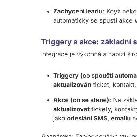
Zachycení leadu:
Když někdo
automaticky se spustí akce
Triggery a akce: základní
Integrace je výkonná a nabízí šir
Triggery (co spouští automat
aktualizován
ticket, kontak
Akce (co se stane):
Na zákla
aktualizovat
tickety, kontak
jako
odeslání SMS
,
emailu
n
Poznámka: Zapier používá tzv. p