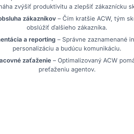
ha zvýšiť produktivitu a zlepšiť zákaznícku s
 obsluha zákazníkov
– Čím kratšie ACW, tým s
obslúžiť ďalšieho zákazníka.
ntácia a reporting
– Správne zaznamenané int
personalizáciu a budúcu komunikáciu.
acovné zaťaženie
– Optimalizovaný ACW pomá
preťaženiu agentov.
Ako môž
tie AI a šablón na
🔹
Automatické zazn