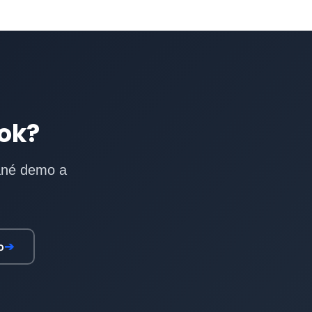
rok?
vané demo a
o
➔