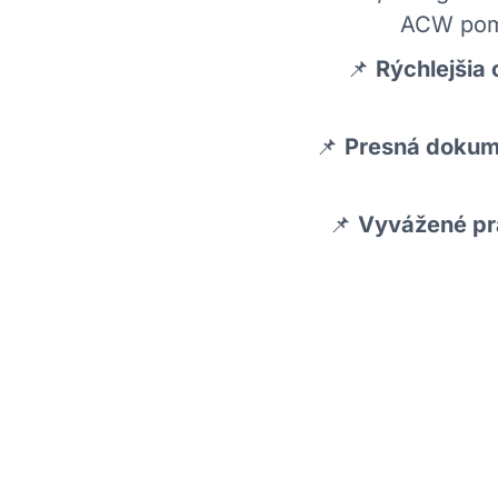
ACW pomá
📌
Rýchlejšia
📌
Presná dokume
📌
Vyvážené pr
Osvedčené postupy
✅
Automatizácia administratívnych úloh
– Využi