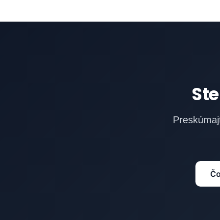
Ste
Preskúmajt
Čo