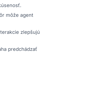
kúsenosť.
kôr môže agent
erakcie zlepšujú
ha predchádzať
e Daktela pomôcť
amenávanie interakcií
– Hovory, e-maily a chaty