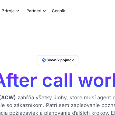
Zdroje
Partneri
Cenník
Slovník pojmov
After call wor
 (ACW)
zahŕňa všetky úlohy, ktoré musí agent 
cie so zákazníkom. Patrí sem zapisovanie pozná
cia požiadaviek a plánovanie ďalších krokov. Ef