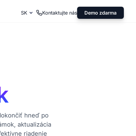
Demo zdarma
SK
Kontaktujte nás
k
dokončiť hneď po
mok, aktualizácia
ektívne riadenie