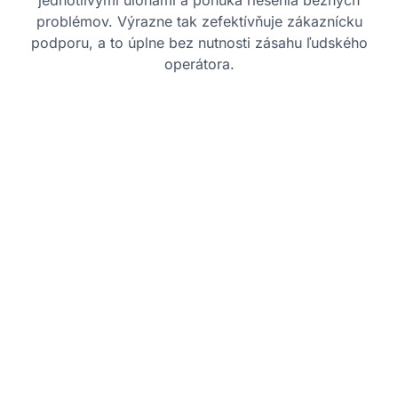
jednotlivými úlohami a ponúka riešenia bežných
problémov. Výrazne tak zefektívňuje zákaznícku
podporu, a to úplne bez nutnosti zásahu ľudského
operátora.
Osvedčené postupy
Začnite jednoducho:
Spustite jednoduché
interakcie ako FAQ alebo rezervácie a
postupne rozširujte možnosti systému.
Poskytnite jasné možnosti:
Ponúknite
zákazníkom prehľadné menu pre
jednoduchú orientáciu.
Zabezpečte plynulý prechod k agentovi:
Umožnite jednoduché prepojenie na živého