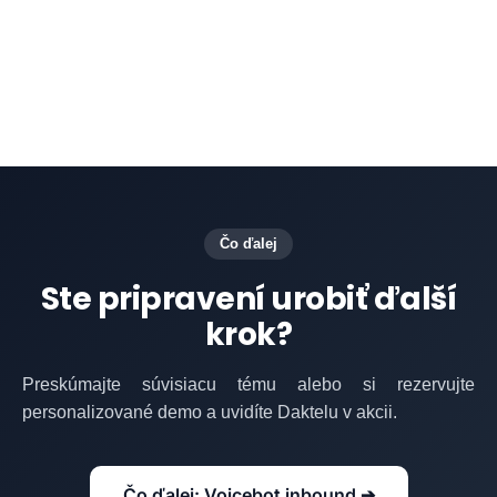
prípady ľudským agentom.
Čo ďalej
Ste pripravení urobiť ďalší
krok?
Preskúmajte súvisiacu tému alebo si rezervujte
personalizované demo a uvidíte Daktelu v akcii.
Čo ďalej: Voicebot inbound ➔