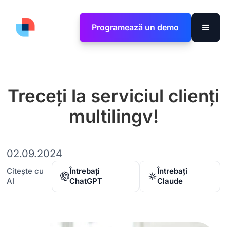
Programează un demo
Treceți la serviciul clienți
multilingv!
02.09.2024
Citește cu
Întrebați
Întrebați
AI
ChatGPT
Claude