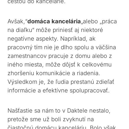
cestou do kancelárie.
Avšak,“
domáca kancelária
„alebo „práca
na diaľku“ môže priniesť aj niektoré
negatívne aspekty. Napríklad, ak
pracovný tím nie je dlho spolu a väčšina
zamestnancov pracuje z domu alebo z
iného miesta, môže dôjsť k celkovému
zhoršeniu komunikácie a riadenia.
Výsledkom je, že ľudia prestanú zdieľať
informácie a efektívne spolupracovať.
Našťastie sa nám to v Daktele nestalo,
pretože sme už boli zvyknutí na
čiastočnú domácu kanceláriu. Bolo však