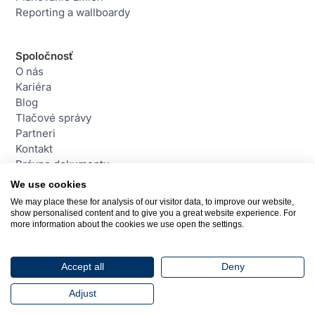
Reporting a wallboardy
Spoločnosť
O nás
Kariéra
Blog
Tlačové správy
Partneri
Kontakt
Právne dokumenty
We use cookies
We may place these for analysis of our visitor data, to improve our website,
Kontakt
show personalised content and to give you a great website experience. For
daktela@daktela.com
more information about the cookies we use open the settings.
+421 220 510 420
Bratislava, Slovensko
Accept all
Deny
© 2026 Daktela. Všetky práva vyhradené.
Adjust