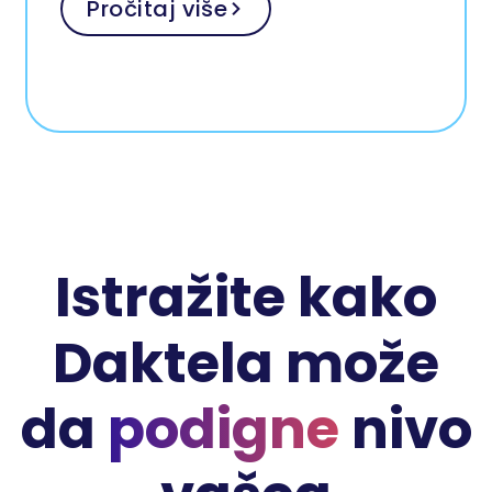
Pročitaj više
Istražite kako
Daktela može
da
podigne
nivo