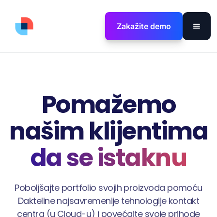
Zakažite demo
Pomažemo
našim klijentima
da se istaknu
Poboljšajte portfolio svojih proizvoda pomoću
Dakteline najsavremenije tehnologije kontakt
centra (u Cloud-u) i povećajte svoje prihode