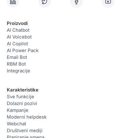
Proizvodi
AI Chatbot
AI Voicebot
AI Copilot
AI Power Pack
Email Bot
RBM Bot
Integracije
Karakteristike
Sve funkcije
Dolazni pozivi
Kampanje
Moderni helpdesk
Webchat
Društveni mediji
Planiranje smena