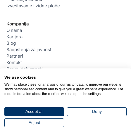
Izveštavanje i zidne ploče
Kompanija
O nama
Karijera
Blog
Saopštenja za javnost
Partneri
Kontakt
Pravni dokumenti
We use cookies
We may place these for analysis of our visitor data, to improve our website,
Kontakt
show personalised content and to give you a great website experience. For
daktela@daktela.com
more information about the cookies we use open the settings.
+381114180205
Beograd, Srbija
Accept all
Deny
© 2026 Daktela. Sva prava zadržana.
Adjust