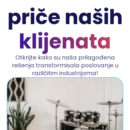
priče naših
klijenata
Otkrijte kako su naša prilagođena
rešenja transformisala poslovanje u
različitim industrijama!