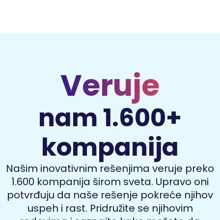
Veruje
nam 1.600+
kompanija
Našim inovativnim rešenjima veruje preko
1.600 kompanija širom sveta. Upravo oni
potvrđuju da naše rešenje pokreće njihov
uspeh i rast. Pridružite se njihovim