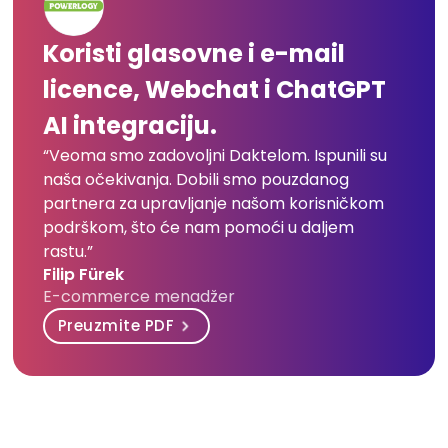
Koristi glasovne i e-mail
licence, Webchat i ChatGPT
AI integraciju.
“Veoma smo zadovoljni Daktelom. Ispunili su
naša očekivanja. Dobili smo pouzdanog
partnera za upravljanje našom korisničkom
podrškom, što će nam pomoći u daljem
rastu.”
Filip Fürek
E-commerce menadžer
Preuzmite PDF