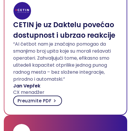
CETIN je uz Daktelu povećao
dostupnost i ubrzao reakcije
“AI četbot nam je značajno pomogao da
smanjimo broj upita koje su morali rešavati
operateri. Zahvaljujući tome, efikasno smo
uštedeli kapacitet otprilike jednog punog
radnog mesta – bez složene integracije,
prirodno i automatski.”
Jan Vepřek
CX menadžer
Preuzmite PDF