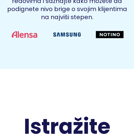
redovima i saznajte kako možete da
podignete nivo brige o svojim klijentima
na najviši stepen.
Istražite