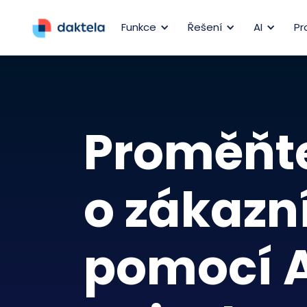
Funkce
Řešení
AI
Pr
Proměňte
o zákazn
pomocí A