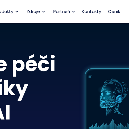
odukty
Zdroje
Partneři
Kontakty
Ceník
 péči
íky
I