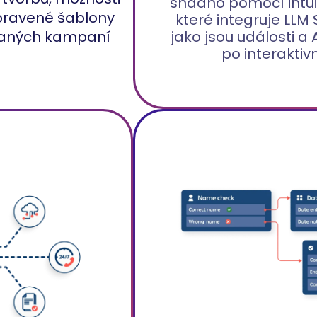
snadno pomocí intuit
pravené šablony
které integruje LLM
jako jsou události a 
ovaných kampaní
po interaktivn