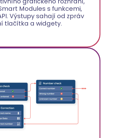
ivního grafického rozhraní,
 Smart Modules s funkcemi,
API. Výstupy sahají od zpráv
í tlačítka a widgety.