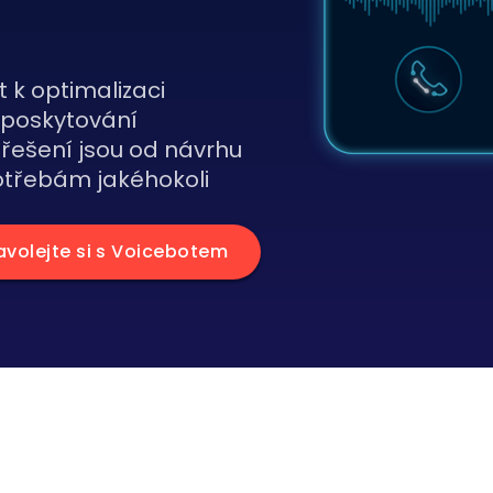
t k optimalizaci
a poskytování
řešení jsou od návrhu
otřebám jakéhokoli
avolejte si s Voicebotem