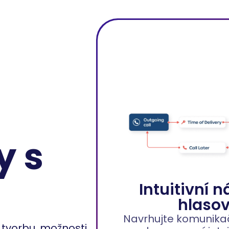
y s
Intuitivní n
hlasov
Navrhujte komunikač
o tvorbu, možnosti