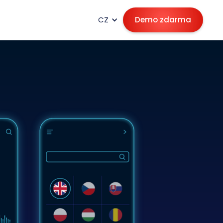
CZ
Demo zdarma