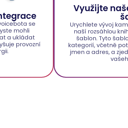
Využijte na
ntegrace
š
voicebota se
Urychlete vývoj kam
yste mohli
naší rozsáhlou kn
t a ukládat
šablon. Tyto šablo
yšuje provozní
kategorií, včetně pot
gii.
jmen a adres, a zje
vašeh