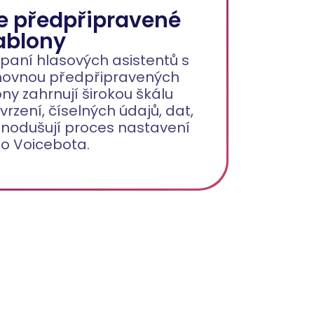
še předpřipravené
ablony
paní hlasových asistentů s
ihovnou předpřipravených
ny zahrnují širokou škálu
vrzení, číselných údajů, dat,
dnodušují proces nastavení
o Voicebota.