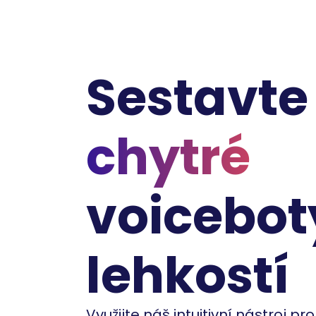
Sestavte
chytré
voicebot
lehkostí
Využijte náš intuitivní nástroj pr