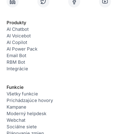
Produkty
AI Chatbot
AI Voicebot
AI Copilot
AI Power Pack
Email Bot
RBM Bot
Integrácie
Funkcie
Všetky funkcie
Prichádzajúce hovory
Kampane
Moderný helpdesk
Webchat
Sociálne siete
Plánovanie zmien