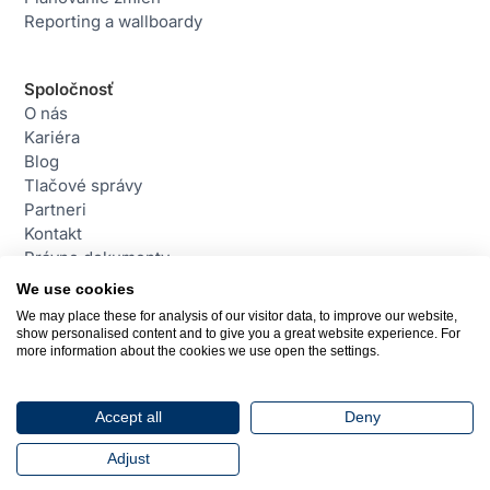
Reporting a wallboardy
Spoločnosť
O nás
Kariéra
Blog
Tlačové správy
Partneri
Kontakt
Právne dokumenty
We use cookies
We may place these for analysis of our visitor data, to improve our website,
Kontakt
show personalised content and to give you a great website experience. For
daktela@daktela.com
more information about the cookies we use open the settings.
+421 220 510 420
Bratislava, Slovensko
Accept all
Deny
© 2026 Daktela. Všetky práva vyhradené.
Adjust