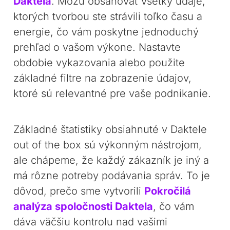
Daktela
. Môžu obsahovať všetky údaje,
ktorých tvorbou ste strávili toľko času a
energie, čo vám poskytne jednoduchý
prehľad o vašom výkone. Nastavte
obdobie vykazovania alebo použite
základné filtre na zobrazenie údajov,
ktoré sú relevantné pre vaše podnikanie.
Základné štatistiky obsiahnuté v Daktele
out of the box sú výkonným nástrojom,
ale chápeme, že každý zákazník je iný a
má rôzne potreby podávania správ. To je
dôvod, prečo sme vytvorili
Pokročilá
analýza spoločnosti Daktela
, čo vám
dáva väčšiu kontrolu nad vašimi