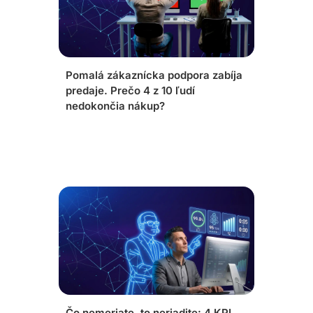
Pomalá zákaznícka podpora zabíja
predaje. Prečo 4 z 10 ľudí
nedokončia nákup?
Čo nemeriate, to neriadite: 4 KPI