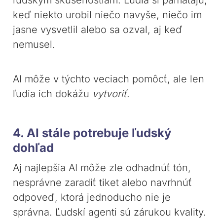
ľudským skúsenostiam. Ľudia si pamätajú,
keď niekto urobil niečo navyše, niečo im
jasne vysvetlil alebo sa ozval, aj keď
nemusel.
AI môže v týchto veciach pomôcť, ale len
ľudia ich dokážu
vytvoriť
.
4. AI stále potrebuje ľudský
dohľad
Aj najlepšia AI môže zle odhadnúť tón,
nesprávne zaradiť tiket alebo navrhnúť
odpoveď, ktorá jednoducho nie je
správna. Ľudskí agenti sú zárukou kvality.