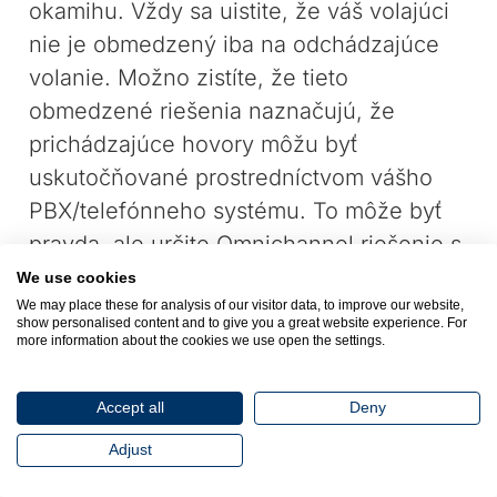
okamihu. Vždy sa uistite, že váš volajúci
nie je obmedzený iba na odchádzajúce
volanie. Možno zistíte, že tieto
obmedzené riešenia naznačujú, že
prichádzajúce hovory môžu byť
uskutočňované prostredníctvom vášho
PBX/telefónneho systému. To môže byť
pravda, ale určite Omnichannel riešenie s
MIS a štatistikami na jednom mieste by
We use cookies
We may place these for analysis of our visitor data, to improve our website,
bolo oveľa jednoduchšie spravovať a,
show personalised content and to give you a great website experience. For
samozrejme, je ľahšie získať MIS, keď je
more information about the cookies we use open the settings.
na jednom mieste. Navyše, čo sa stane,
keď už mám odchádzajúci hovor, je
Accept all
Deny
ústredňa dostatočne „chytrá“ na to, aby to
Adjust
rozpoznala? Omnichannel riešenie