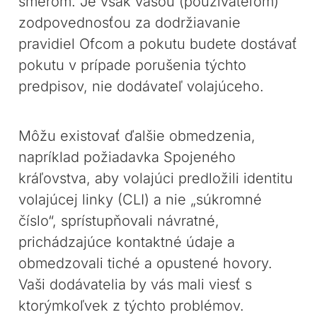
smerom. Je však vašou (používateľom)
zodpovednosťou za dodržiavanie
pravidiel Ofcom a pokutu budete dostávať
pokutu v prípade porušenia týchto
predpisov, nie dodávateľ volajúceho.
Môžu existovať ďalšie obmedzenia,
napríklad požiadavka Spojeného
kráľovstva, aby volajúci predložili identitu
volajúcej linky (CLI) a nie „súkromné
číslo“, sprístupňovali návratné,
prichádzajúce kontaktné údaje a
obmedzovali tiché a opustené hovory.
Vaši dodávatelia by vás mali viesť s
ktorýmkoľvek z týchto problémov.