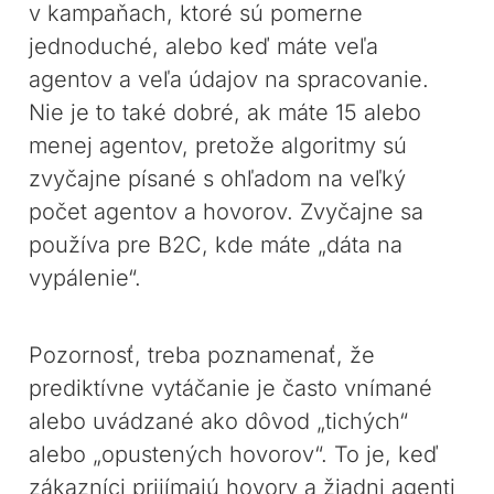
v kampaňach, ktoré sú pomerne
jednoduché, alebo keď máte veľa
agentov a veľa údajov na spracovanie.
Nie je to také dobré, ak máte 15 alebo
menej agentov, pretože algoritmy sú
zvyčajne písané s ohľadom na veľký
počet agentov a hovorov. Zvyčajne sa
používa pre B2C, kde máte „dáta na
vypálenie“.
Pozornosť, treba poznamenať, že
prediktívne vytáčanie je často vnímané
alebo uvádzané ako dôvod „tichých“
alebo „opustených hovorov“. To je, keď
zákazníci prijímajú hovory a žiadni agenti