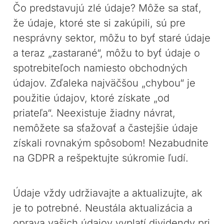
Čo predstavujú zlé údaje? Môže sa stať,
že údaje, ktoré ste si zakúpili, sú pre
nesprávny sektor, môžu to byť staré údaje
a teraz „zastarané“, môžu to byť údaje o
spotrebiteľoch namiesto obchodných
údajov. Zďaleka najväčšou „chybou“ je
použitie údajov, ktoré získate „od
priateľa“. Neexistuje žiadny návrat,
nemôžete sa sťažovať a častejšie údaje
získali rovnakým spôsobom! Nezabudnite
na GDPR a rešpektujte súkromie ľudí.
Údaje vždy udržiavajte a aktualizujte, ak
je to potrebné. Neustála aktualizácia a
oprava vašich údajov vyplatí dividendy pri