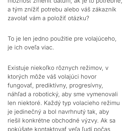
možnosť zmeniť dátum, ak je to potrebné,
a tým znížiť potrebu alebo váš zákazník
zavolať vám a položiť otázku?
To je len jedno použitie pre volajúceho,
je ich oveľa viac.
Existuje niekoľko rôznych režimov, v
ktorých môže váš volajúci hovor
fungovať, prediktívny, progresívny,
náhľad a robotický, aby sme vymenovali
len niektoré. Každý typ volacieho režimu
je jedinečný a bol navrhnutý tak, aby
riešil konkrétne obchodné výzvy. Ak sa
pokúšate kontaktovať veľa ľudí počas