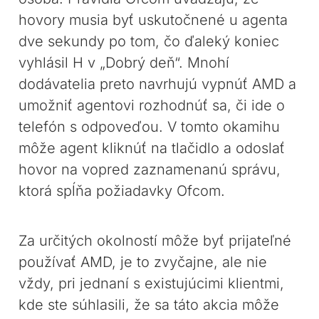
hovory musia byť uskutočnené u agenta
dve sekundy po tom, čo ďaleký koniec
vyhlásil H v „Dobrý deň“. Mnohí
dodávatelia preto navrhujú vypnúť AMD a
umožniť agentovi rozhodnúť sa, či ide o
telefón s odpoveďou. V tomto okamihu
môže agent kliknúť na tlačidlo a odoslať
hovor na vopred zaznamenanú správu,
ktorá spĺňa požiadavky Ofcom.
Za určitých okolností môže byť prijateľné
používať AMD, je to zvyčajne, ale nie
vždy, pri jednaní s existujúcimi klientmi,
kde ste súhlasili, že sa táto akcia môže