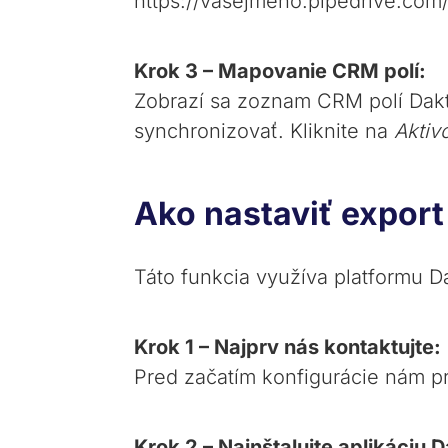
https://vasejmeno.pipedrive.com
Krok 3 – Mapovanie CRM polí:
Zobrazí sa zoznam CRM polí Dakt
synchronizovať. Kliknite na
Aktiv
Ako nastaviť export
Táto funkcia využíva platformu D
Krok 1 – Najprv nás kontaktujte:
Pred začatím konfigurácie nám p
Krok 2 – Nainštalujte aplikáciu D