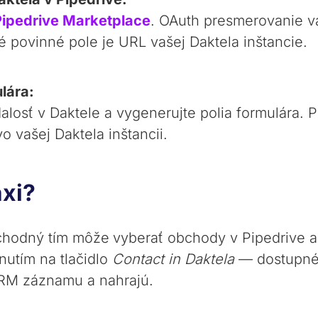
 Pipedrive Marketplace
. OAuth presmerovanie v
é povinné pole je URL vašej Daktela inštancie.
ulára:
dalosť v Daktele a vygenerujte polia formulára. 
 vašej Daktela inštancii.
axi?
bchodný tím môže
vyberať obchody v Pipedrive a
utím na tlačidlo
Contact in Daktela
— dostupné 
CRM záznamu a nahrajú.