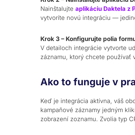
Nainštalujte
aplikáciu Daktela z
vytvoríte novú integráciu — jedin
Krok 3 – Konfigurujte polia form
V detailoch integrácie vytvorte u
záznamu, ktorý chcete používať vo
Ako t
o
funguje v pr
Keď je integrácia aktívna, váš o
kampaňové záznamy jedným klikn
zobrazení zoznamu. Zvolia typ 