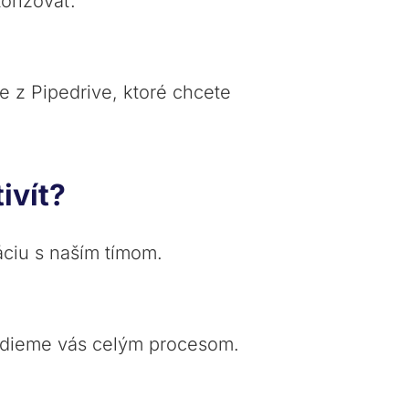
torizovať.
 z Pipedrive, ktoré chcete
ivít?
áciu s naším tímom.
dieme vás celým procesom.