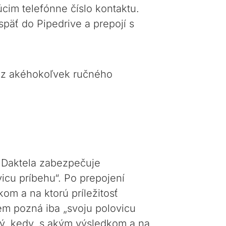
m telefónne číslo kontaktu.
späť do Pipedrive a prepojí s
bez akéhokoľvek ručného
. Daktela zabezpečuje
icu príbehu“. Po prepojení
om a na ktorú príležitosť
m pozná iba „svoju polovicu
ný, kedy, s akým výsledkom a na