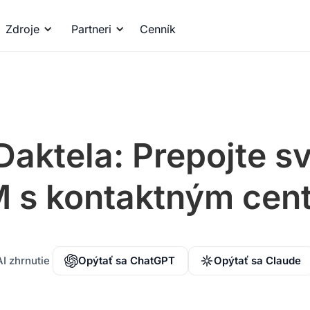
Zdroje
Partneri
Cenník
Daktela: Prepojte 
 s kontaktným cen
AI zhrnutie
Opýtať sa ChatGPT
Opýtať sa Claude