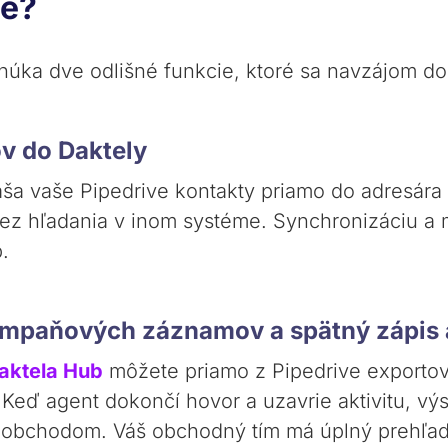
že?
úka dve odlišné funkcie, ktoré sa navzájom do
ov do Daktely
ša vaše Pipedrive kontakty priamo do adresára 
bez hľadania v inom systéme. Synchronizáciu a 
.
ampaňových záznamov a spätný zápis a
aktela Hub
môžete priamo z Pipedrive exporto
eď agent dokončí hovor a uzavrie aktivitu, výs
ým obchodom. Váš obchodný tím má úplný prehľad