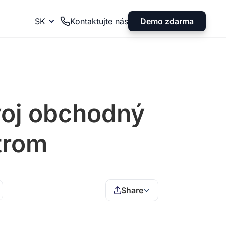
Demo zdarma
SK
Kontaktujte nás
svoj obchodný
trom
Share