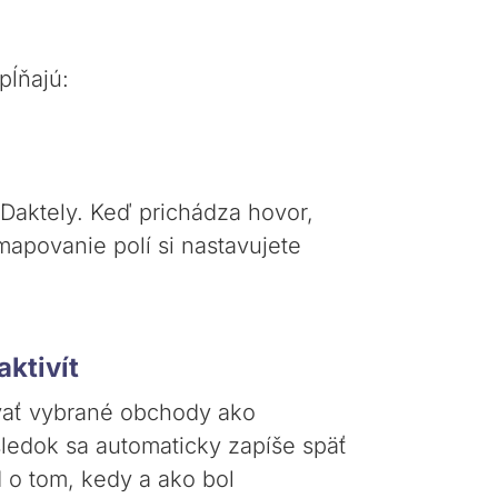
pĺňajú:
Daktely. Keď prichádza hovor,
mapovanie polí si nastavujete
ktivít
vať vybrané obchody ako
ledok sa automaticky zapíše späť
 o tom, kedy a ako bol