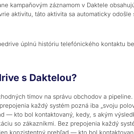
ane kampaňovým záznamom v Daktele obsahujúci
ie aktivitu, táto aktivita sa automaticky odošle 
pedrive úplnú históriu telefónického kontaktu 
drive s Daktelou?
bchodných tímov na správu obchodov a pipeline
repojenia každý systém pozná iba „svoju polov
ad — kto bol kontaktovaný, kedy, s akým výsledk
ciu so zákazníkmi. Bez prepojenia každý systé
eden konzistentný prehľad — kto bol kontaktova