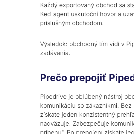
Každý exportovaný obchod sa st
Keď agent uskutoční hovor a uzavr
príslušným obchodom.
Výsledok: obchodný tím vidí v Pi
zadávania.
Prečo prepojiť Pipe
Pipedrive je obľúbený nástroj o
komunikáciu so zákazníkmi. Bez p
získate jeden konzistentný prehľ
nadväzuje. Zabezpečuje komuniká
príbehu“. Po prepojení získate j