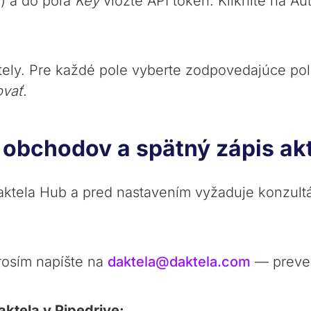
/) a do poľa
Key
vložte API token. Kliknite na Au
ely. Pre každé pole vyberte zodpovedajúce pole
ovať
.
 obchodov a spätný zápis akt
aktela Hub a pred nastavením vyžaduje konzult
rosím napíšte na
daktela@daktela.com
— preve
aktela v Pipedrive: