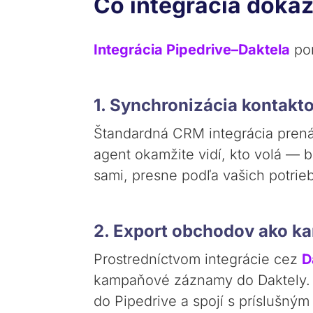
Čo integrácia doká
Integrácia Pipedrive–Daktela
pon
1. Synchronizácia kontakt
Štandardná CRM integrácia prená
agent okamžite vidí, kto volá — 
sami, presne podľa vašich potrieb
2. Export obchodov ako k
Prostredníctvom integrácie cez
D
kampaňové záznamy do Daktely. K
do Pipedrive a spojí s príslušn