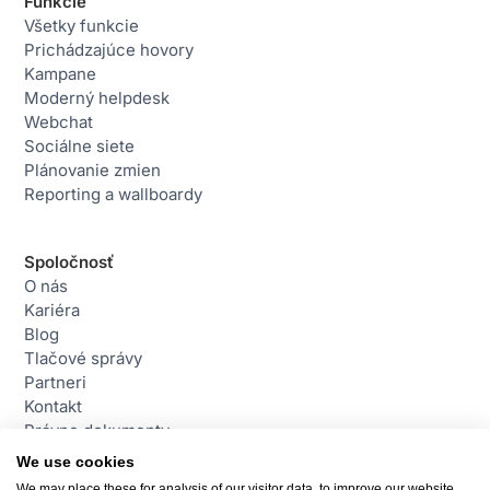
Funkcie
Všetky funkcie
Prichádzajúce hovory
Kampane
Moderný helpdesk
Webchat
Sociálne siete
Plánovanie zmien
Reporting a wallboardy
Spoločnosť
O nás
Kariéra
Blog
Tlačové správy
Partneri
Kontakt
Právne dokumenty
We use cookies
We may place these for analysis of our visitor data, to improve our website,