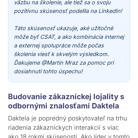
väzbu na školenie, ale tiež sa o svoju
pozitívnu skúsenosť podelila na LinkedIn!
Táto skúsenosť ukazuje, aké užitočné
môže byť CSAT, a ako kombinácia internej
a externej spolupráce môže počas
školenia viesť k skvelým výsledkom.
Ďakujeme @Martin Mraz za pomoc pri
dosiahnutí tohto úspechu!
Budovanie zákazníckej lojality s
odbornými znalosťami Daktela
Daktela je popredný poskytovateľ na trhu
riadenia zákazníckych interakcií s viac
ako 18 rokmi skúseností. Ako líder v tomto