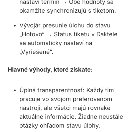
nastaví termín → Obe hodnoty sa
okamžite synchronizujú s tiketom.
Vývojár presunie úlohu do stavu
„Hotovo“ → Status tiketu v Daktele
sa automaticky nastaví na
„Vyriešené“.
Hlavné výhody, ktoré získate:
Úplná transparentnosť: Každý tím
pracuje vo svojom preferovanom
nástroji, ale všetci majú rovnaké
aktuálne informácie. Žiadne neustále
otázky ohľadom stavu úlohy.