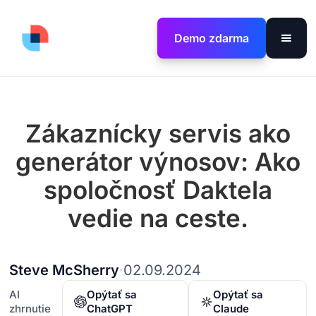
Demo zdarma
Zákaznícky servis ako
generátor výnosov: Ako
spoločnosť Daktela
vedie na ceste.
Steve McSherry
·
02.09.2024
AI
Opýtať sa
Opýtať sa
zhrnutie
ChatGPT
Claude