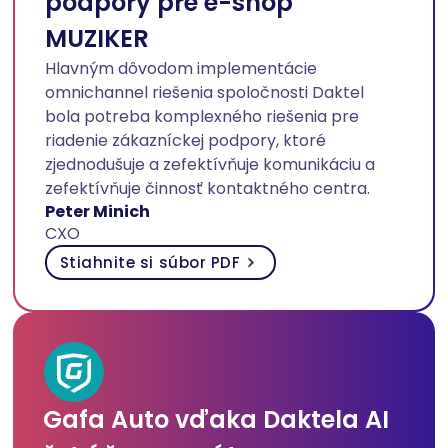
podpory pre e-shop
MUZIKER
Hlavným dôvodom implementácie
omnichannel riešenia spoločnosti Daktel
bola potreba komplexného riešenia pre
riadenie zákazníckej podpory, ktoré
zjednodušuje a zefektívňuje komunikáciu a
zefektívňuje činnosť kontaktného centra.
Peter Minich
CXO
Stiahnite si súbor PDF
Gafa Auto vďaka Daktela AI