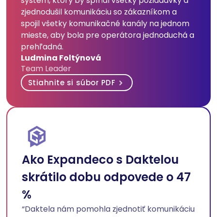
systém, ktorý by spĺňal všetky požiadavky a
zjednodušil komunikáciu so zákazníkom a
spojil všetky komunikačné kanály na jednom
mieste, aby bola pre operátora jednoduchá a
prehľadná.
Ludmina Foltýnová
Team Leader
Stiahnite si súbor PDF
Ako Expandeco s Daktelou
skrátilo dobu odpovede o 47
%
“Daktela nám pomohla zjednotiť komunikáciu