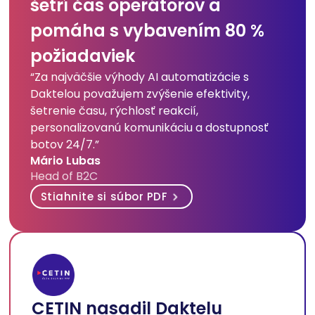
šetrí čas operátorov a
pomáha s vybavením 80 %
požiadaviek
“Za najväčšie výhody AI automatizácie s
Daktelou považujem zvýšenie efektivity,
šetrenie času, rýchlosť reakcií,
personalizovanú komunikáciu a dostupnosť
botov 24/7.”
Mário Lubas
Head of B2C
Stiahnite si súbor PDF
CETIN nasadil Daktelu