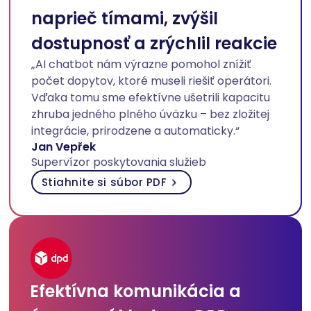
naprieč tímami, zvýšil
dostupnosť a zrýchlil reakcie
„AI chatbot nám výrazne pomohol znížiť
počet dopytov, ktoré museli riešiť operátori.
Vďaka tomu sme efektívne ušetrili kapacitu
zhruba jedného plného úväzku – bez zložitej
integrácie, prirodzene a automaticky.“
Jan Vepřek
Supervízor poskytovania služieb
Stiahnite si súbor PDF
Efektívna komunikácia a