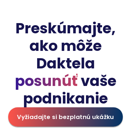
Preskúmajte,
ako môže
Daktela
posunúť
vaše
podnikanie
Vyžiadajte si bezplatnú ukážku